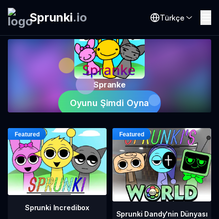
Sprunki
.
io
Türkçe
Spranke
Oyunu Şimdi Oyna
Sprunki Incredibox
Sprunki Dandy'nin Dünyası