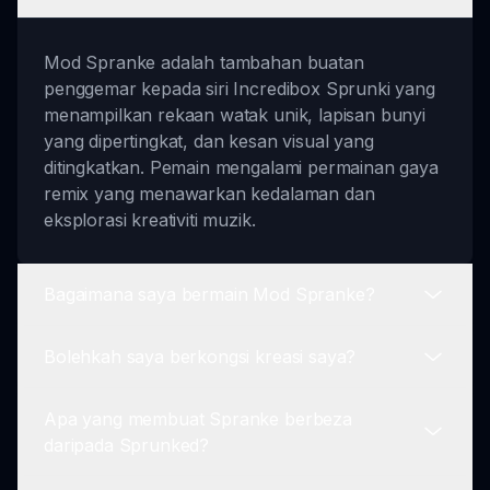
Mod Spranke adalah tambahan buatan
penggemar kepada siri Incredibox Sprunki yang
menampilkan rekaan watak unik, lapisan bunyi
yang dipertingkat, dan kesan visual yang
ditingkatkan. Pemain mengalami permainan gaya
remix yang menawarkan kedalaman dan
eksplorasi kreativiti muzik.
Bagaimana saya bermain Mod Spranke?
Bolehkah saya berkongsi kreasi saya?
Untuk bermain Mod Spranke, pilih watak dari
barisan baru, seret dan lepas ke dalam
Apa yang membuat Spranke berbeza
campuran anda, dan eksperimen dengan
Sudah tentu! Mod Spranke membolehkan
daripada Sprunked?
gabungan bunyi untuk mencipta trek muzik asli
pemain menyimpan trek muzik mereka dan
anda.
berkongsi dengan komuniti, mencipta