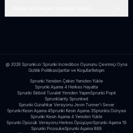
sürekli çalışmaktadır. Gelecek duyurular için
Orijinal sürüme geri dönebilir miyim?
takipte kalın!
Evet, kullanıcı geri bildirimine değer veriyoruz.
Oyuncular, oyunla ilgili düşüncelerini ve
önerilerini paylaşmak için destek kanallarımız
Evet, istediğiniz zaman orijinal moda geri
üzerinden bizimle iletişime geçebilir.
dönebilirsiniz. Güncelleme, oyuncuların her iki
yapılandırmayı da keşfetmesine olanak tanır.
@
2026
Sprunki.io: Sprunki Incredibox Oyununu Çevrimiçi Oyna
Gizlilik Politikası
Şartlar ve Koşullar
İletişim
Sprunki Yeniden Çekim Yeniden Yükle
Sprunki Aşama 4 Herkes Hayatta
Sprunki Skibidi Tuvalet Yeniden Yapım
Sprunki Popit
Sprunklairity Sprunked
Sprunki Günahkar Versiyonu Jevin Tunner'ı Sever
Sprunki Kesin Aşama 4
Sprunki Kesin Aşama 3
Sprunkis Dünyası
Sprunki Kesin Aşama 4 Yeniden Yükle
Sprunki Öpücük Versiyonu Herkes Öpüşüyor
Sprunki Aşama 19
Sprunki Picosuke
Sprunki Aşama 888