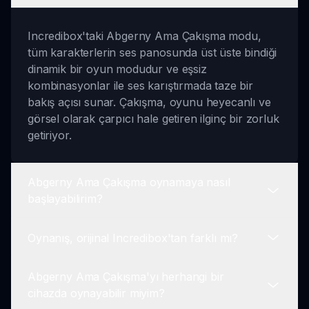
Incredibox'taki Abgerny Ama Çakışma modu,
tüm karakterlerin ses panosunda üst üste bindiği
dinamik bir oyun modudur ve eşsiz
kombinasyonlar ile ses karıştırmada taze bir
bakış açısı sunar. Çakışma, oyunu heyecanlı ve
görsel olarak çarpıcı hale getiren ilginç bir zorluk
getiriyor.
Abgerny Ama Çakışma oynamaya nasıl
başlayabilirim?
Oynanış, orijinal Incredibox'tan farklı mı?
Oynamaya başlamak için, Abgerny ekibinden
karakterleri seçin ve ses panosuna sürükleyin.
Abgerny Ama Çakışma'yı herhangi bir
Karışımınızı oluştururken, karakterler görsel
Evet! Ses karıştırmanın temel oynanışı aynı kalsa
cihazda oynayabilir miyim?
olarak üst üste binecek ve yeni ses dinamiklerini
da, çakışma mekaniği, oyuncuları stratejilerini