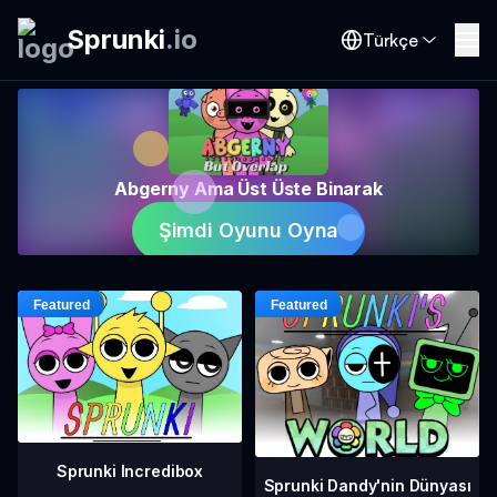
Sprunki
.
io
Türkçe
Abgerny Ama Üst Üste Binarak
Şimdi Oyunu Oyna
Sprunki Incredibox
Sprunki Dandy'nin Dünyası