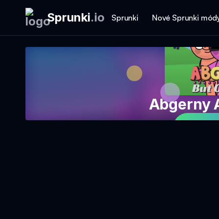
Sprunki
.
io
Sprunki
Nové Sprunki mód
Abgerny A
Hrajte