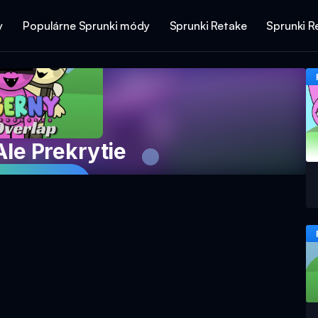
y
Populárne Sprunki módy
Sprunki Retake
Sprunki R
le Prekrytie
 Hru Teraz