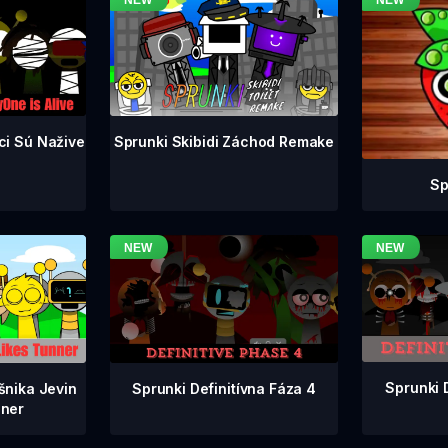
ci Sú Nažive
Sprunki Skibidi Záchod Remake
Sp
Sprunki 
Sprunki Definitívna Fáza 4
šnika Jevin
ner