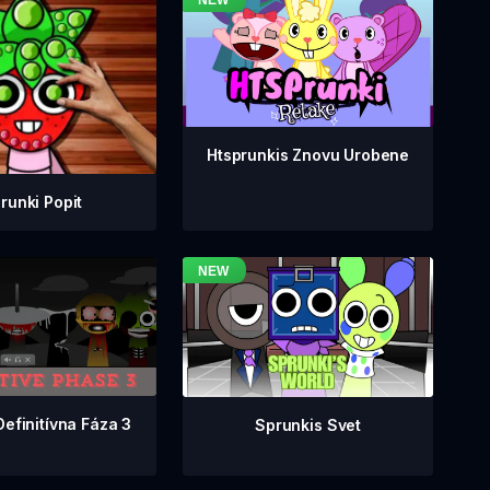
Htsprunkis Znovu Urobene
runki Popit
Definitívna Fáza 3
Sprunkis Svet