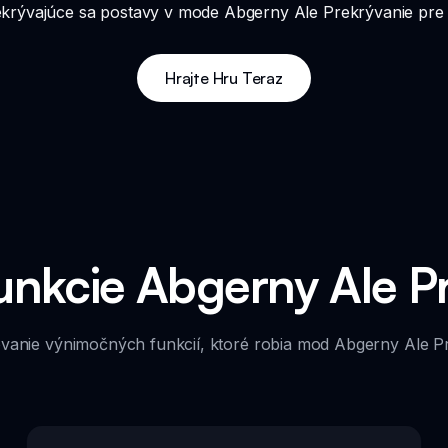
rekrývajúce sa postavy v mode Abgerny Ale Prekrývanie pre 
Hrajte Hru Teraz
unkcie Abgerny Ale P
ovanie výnimočných funkcií, ktoré robia mod Abgerny Ale P