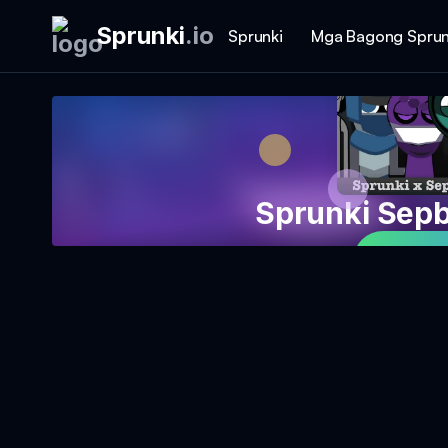
Sprunki
.
io
Sprunki
Mga Bagong Sprun
Sprunki Sep
Magla