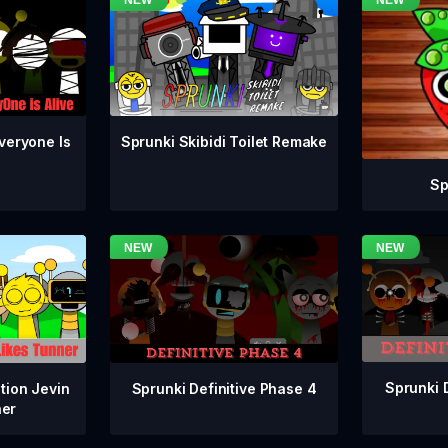
veryone Is
Sprunki Skibidi Toilet Remake
Sp
Sprunki 
Sprunki Definitive Phase 4
tion Jevin
ner