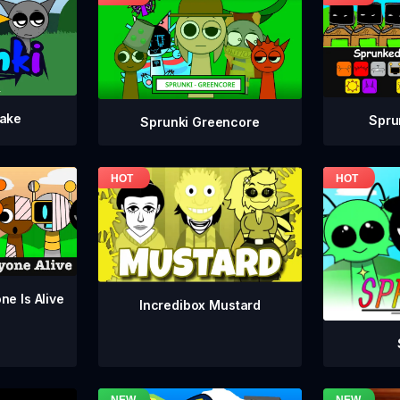
take
Spru
Sprunki Greencore
ne Is Alive
Incredibox Mustard