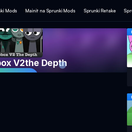
ki Mods
Mainit na Sprunki Mods
Sprunki Retake
Spr
box V2the Depth
ro Ngayon