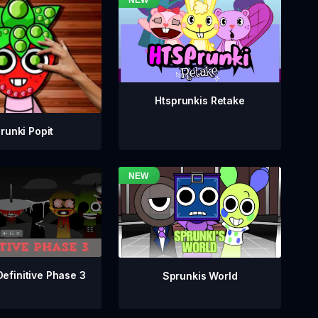
Htsprunkis Retake
runki Popit
Definitive Phase 3
Sprunkis World