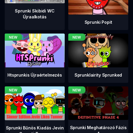
Sprunki Skibidi WC
Újraalkotás
Sprunki Popit
Htsprunkis Újraértelmezés
Sprunklairity Sprunked
Sprunki Meghatározó Fázis
Sprunki Bűnös Kiadás Jevin