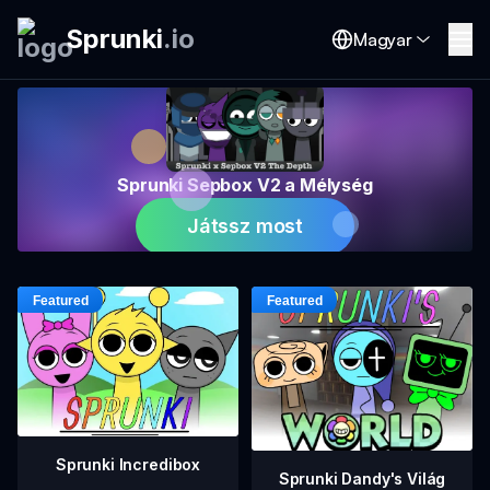
Sprunki
.
io
Magyar
Sprunki Sepbox V2 a Mélység
Játssz most
Sprunki Incredibox
Sprunki Dandy's Világ