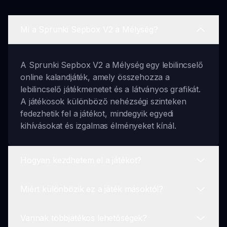
Mi a Sprunki Sepbox V2 a Mélység?
A Sprunki Sepbox V2 a Mélység egy lebilincselő
online kalandjáték, amely összehozza a
lebilincselő játékmenetet és a látványos grafikát.
A játékosok különböző nehézségi szinteken
fedezhetik fel a játékot, mindegyik egyedi
kihívásokat és izgalmas élményeket kínál.
Hogyan kezdhetem el a játékot?
Miért különbözik ez a játék másoktól?
A Sprunki Sepbox V2 a Mélység játékának
megkezdéséhez egyszerűen látogass el a
Vannak többjátékos lehetőségek?
sprunki.io-re, válassz játékmódot, és kezdd el a
A Sprunki Sepbox V2 a Mélység kiemelkedik