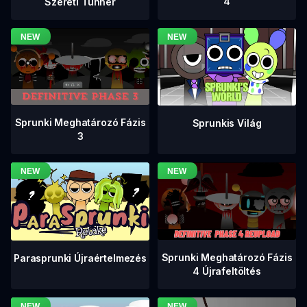
4
Szereti Tunner
Sprunki Meghatározó Fázis
Sprunkis Világ
3
Sprunki Meghatározó Fázis
Parasprunki Újraértelmezés
4 Újrafeltöltés