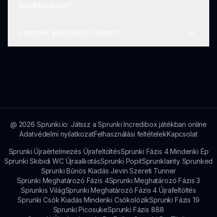
beállításaimat?
elérhető visszajelzési űrlapon.
elemeket kínál, kihívásokkal tervezve, amelyeket
azoknak a játékosoknak szántak, akik egy extra
Lesznek jövőbeli bővítések?
nehézségi szintet keresnek. Versenyezz
A Sprunki Sepbox V2 a Mélységben a játékosok
másokkal szórakozásból!
könnyedén módosíthatják beállításaikat a játék
menüjén keresztül. A lehetőségek között van
A Sprunki Sepbox V2 a Mélység fejlesztői
hang, vezérlők és grafika.
elkötelezettek a játék fejlődése iránt. A játékosok
jövőbeli bővítésekre számíthatnak, új
tartalmakkal és funkciókkal, amelyek fokozzák a
játékmenetet.
@
2026
Sprunki.io: Játssz a Sprunki Incredibox játékban online
Adatvédelmi nyilatkozat
Felhasználási feltételek
Kapcsolat
Sprunki Újraértelmezés Újrafeltöltés
Sprunki Fázis 4 Mindenki Ép
Sprunki Skibidi WC Újraalkotás
Sprunki Popit
Sprunklairity Sprunked
Sprunki Bűnös Kiadás Jevin Szereti Tunner
Sprunki Meghatározó Fázis 4
Sprunki Meghatározó Fázis 3
Sprunkis Világ
Sprunki Meghatározó Fázis 4 Újrafeltöltés
Sprunki Csók Kiadás Mindenki Csókolózik
Sprunki Fázis 19
Sprunki Picosuke
Sprunki Fázis 888