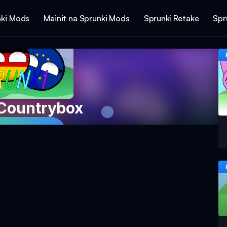
ki Mods
Mainit na Sprunki Mods
Sprunki Retake
Spr
 Countrybox
ro Ngayon