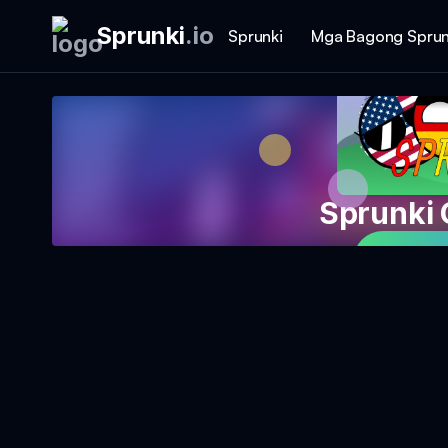
Sprunki
.
io
Sprunki
Mga Bagong Sprun
Sprunki
Magla