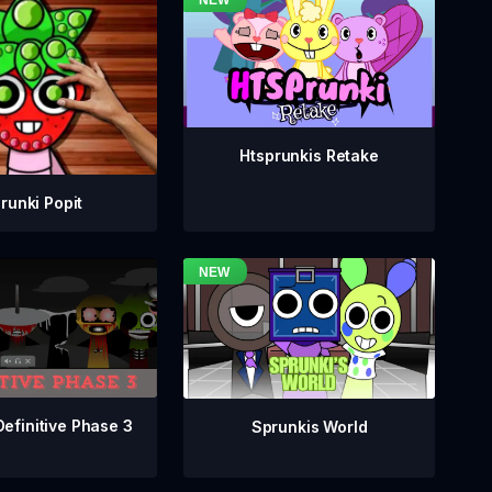
Htsprunkis Retake
runki Popit
Definitive Phase 3
Sprunkis World