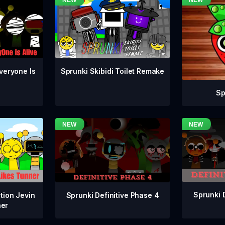
veryone Is
Sprunki Skibidi Toilet Remake
Sp
Sprunki 
Sprunki Definitive Phase 4
tion Jevin
ner