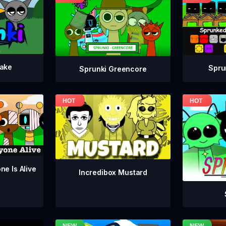
take
Spru
Sprunki Greencore
ne Is Alive
Incredibox Mustard