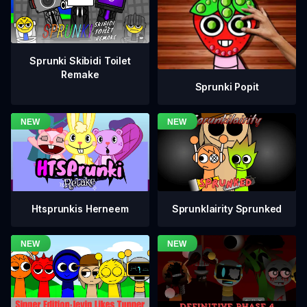
Sprunki Skibidi Toilet
Remake
Sprunki Popit
Htsprunkis Herneem
Sprunklairity Sprunked