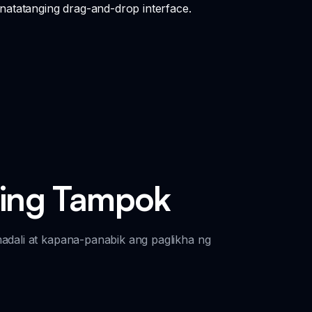
 natatanging drag-and-drop interface.
ing Tampok
adali at kapana-panabik ang paglikha ng