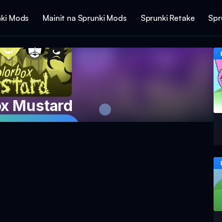
ki Mods
Mainit na Sprunki Mods
Sprunki Retake
Spr
ox Mustard
g Laro Ngayon