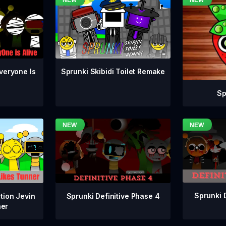
veryone Is
Sprunki Skibidi Toilet Remake
Sp
Sprunki 
Sprunki Definitive Phase 4
tion Jevin
ner