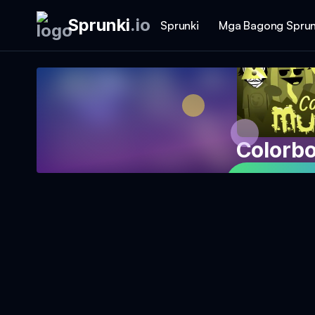
Sprunki
.
io
Sprunki
Mga Bagong Sprun
Colorb
Laruin an