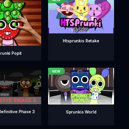
Htsprunkis Retake
runki Popit
Definitive Phase 3
Sprunkis World