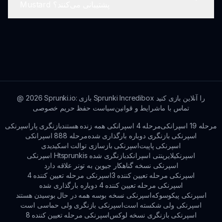
Mustard پشتیبانی می‌کنند؟
کنید برای راهنماها، نکات و اطلاعات اضافی در مورد
بهبود تجربه موسیقی‌سازی خود.
شما می‌توانید خلق‌های خود را در پلتفرم‌های اجتماعی
مختلف به اشتراک بگذارید و با جامعه بزرگتری که عاشق
موسیقی هستند، درگیر شوید.
Sprunki.io: بازی Sprunki Incredibox را آنلاین بازی کنید
2026
@
تماس با ما
شرایط و قوانین
سیاست حفظ حریم خصوصی
مرحله 19 اسپرانکی
مرحله 4 اسپرانکی همه زنده هستند
بازنگری پاراسپرنکی
اسپرنکی بازنگری دوباره بارگذاری شده
مرحله 888 اسپرانکی
اسپرنکی پاپیت
اسپرنکی بازسازی توالت اسکیدیدی
اسپرنکیلایرینتی اسپرانکد
اسپرنکی Htsprunkis بازنگری شده
اسپرنکی نسخه گناهکار جیوین به تونر علاقه دارد
اسپرنکی مرحله تعیین کننده 3
اسپرنکی مرحله تعیین کننده 4
اسپرنکی مرحله تعیین کننده 4 دوباره بارگذاری شده
اسپرنکی پیکوسوکه
اسپرنکی نسخه بوسه همه در حال بوسیدن هستند
اسپرنکی ولی شکسته است
اسپرنکی بازنگری ولی حماسی است
اسپرنکی بازنگری نسخه لوکس
اسپرنکی مرحله تعیین کننده 8