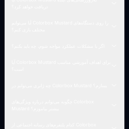
استفاده از شخصیت‌ها و صداهایشان بسازید.
با ترکیب‌های مختلف شخصیت‌ها آزمایش کنید تا صداهای
دریافت خواهد کرد؟
جدیدی را کشف کنید و در مورد قرارگیری ریتمیک‌های
مختلف تردید نکنید تا نتایج هیجان‌انگیزی بگیرید.
آیا می‌توانم Colorbox Mustard را روی دستگاه‌های
بله! توسعه‌دهندگان متعهد به بهبود Colorbox Mustard
مختلف بازی کنم؟
به‌طور منظم با ویژگی‌ها و بهبودهای جدید هستند.
اگر با مشکلات عملکرد مواجه شوم، چه باید بکنم؟
بله، Colorbox Mustard به‌خوبی بر روی مرورگرهای
دسکتاپ و موبایل کار می‌کند و به شما این امکان را
آیا Colorbox Mustard برای اهداف آموزشی مناسب
می‌دهد تا هر زمان و هر کجا موسیقی بسازید.
صفحه را تازه کنید، برنامه‌های پس‌زمینه را ببندید یا برخی
است؟
شخصیت‌ها را حذف کنید تا ببینید آیا عملکرد بهبود می‌یابد.
چه ژانری می‌توانم در Colorbox Mustard بسازم؟
به‌طور قطع! Colorbox Mustard می‌تواند به‌عنوان
ابزاری جذاب برای آموزش موسیقی عمل کند و خلاقیت
چگونه می‌توانم درباره ویژگی‌های Colorbox
و همکاری را در کلاس‌های درس ترویج دهد.
شما می‌توانید با ترکیب شخصیت‌ها و آزمایش با
Mustard بیشتر بیاموزم؟
ترکیب‌های مختلف صدا، در Colorbox Mustard به
کشف ژانرهای مختلف موسیقی بپردازید.
کدام پلتفرم‌های رسانه اجتماعی از Colorbox
می‌توانید به ویکی جامعه Colorbox Mustard مراجعه