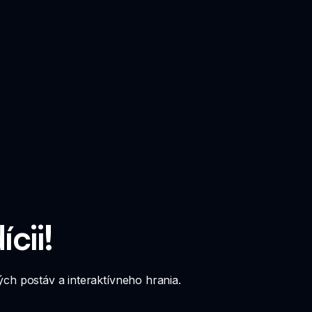
cii!
ých postáv a interaktívneho hrania.