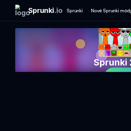
Sprunki
.
io
Sprunki
Nové Sprunki mód
Sprunki 
Hrajt