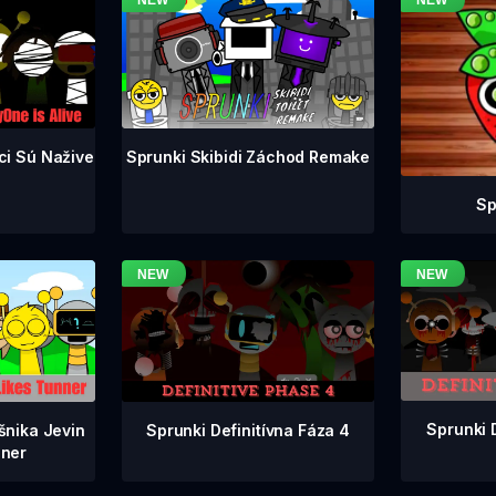
ci Sú Nažive
Sprunki Skibidi Záchod Remake
Sp
Sprunki 
Sprunki Definitívna Fáza 4
šnika Jevin
ner