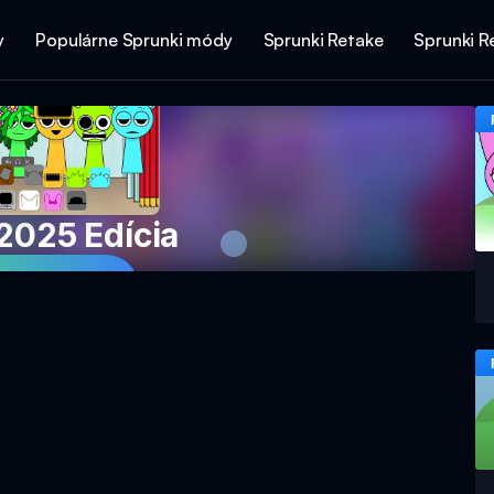
y
Populárne Sprunki módy
Sprunki Retake
Sprunki R
2025 Edícia
e hru teraz