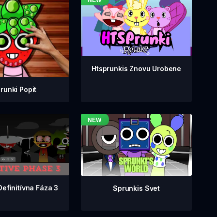
Htsprunkis Znovu Urobene
runki Popit
Definitívna Fáza 3
Sprunkis Svet