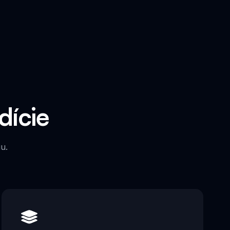
dície
u.