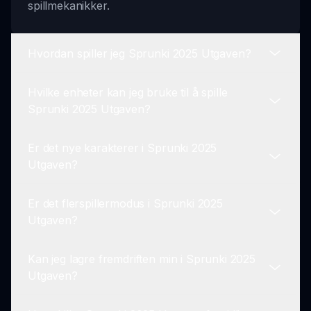
spillmekanikker.
Hvordan spiller jeg Sprunki 2025 Utgaven?
Hvilke enheter kan jeg bruke til å spille
For å spille Sprunki 2025 Utgaven klikker du på
Sprunki 2025 Utgaven?
'Spill nå', og bruker dra-og-slipp mekanikkene
for å lage din egendefinerte musikk.
Er det nye karakterer i Sprunki 2025
Sprunki 2025 Utgaven er optimalisert for både
Utgaven?
mobile og stasjonære plattformer, og sikrer en
fleksibel spillopplevelse.
Er det flerspillermodus i Sprunki 2025
Ja! Sprunki 2025 Utgaven introduserer en rekke
Utgaven?
nye karakterer, hver med sine egne unike
animasjoner og lyder.
Kan jeg lagre fremdriften min i Sprunki 2025
For øyeblikket fokuserer Sprunki 2025 Utgaven
Utgaven?
på enspilleropplevelse, men utvider stadig med
fremtidige oppdateringer og funksjoner.