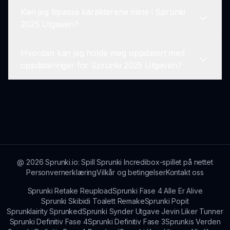
tilgjengelig i spillet.
Kan jeg tilpasse karakterene mine i Sprunki
Utforsk grundig, da det kan være skjulte
2025 Utgaven?
karakterer og påskeegg spredt rundt omkring i
spillet som forbedrer spillopplevelsen.
Hvordan kan jeg holde meg oppdatert med
Selv om spesifikke tilpasninger kan være
oppdateringer for Sprunki 2025 Utgaven?
begrenset, kan du samhandle med forskjellige
karakterer og nyte de unike lydene de bringer.
Følg med på den offisielle Sprunki-nettsiden for
nyheter og oppdateringer om nye funksjoner
eller spennende arrangementer relatert til
Sprunki 2025 Utgaven.
@
2026
Sprunki.io: Spill Sprunki Incredibox-spillet på nettet
Personvernerklæring
Vilkår og betingelser
Kontakt oss
Sprunki Retake Reupload
Sprunki Fase 4 Alle Er Alive
Sprunki Skibidi Toalett Remake
Sprunki Popit
Sprunklairity Sprunked
Sprunki Synder Utgave Jevin Liker Tunner
Sprunki Definitiv Fase 4
Sprunki Definitiv Fase 3
Sprunkis Verden