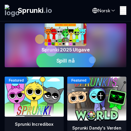
Sprunki
.
io
Norsk
Sprunki 2025 Utgave
Spill nå
Sprunki Incredibox
Sprunki Dandy's Verden