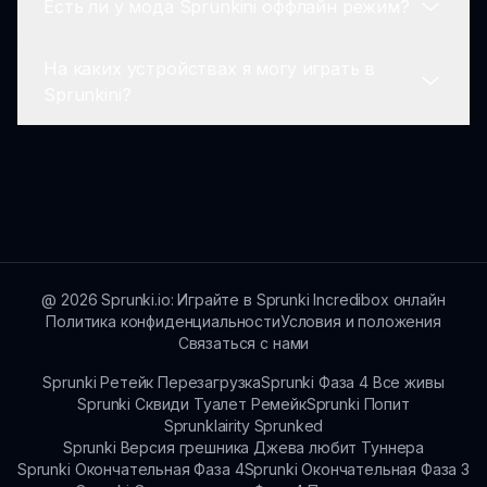
Есть ли у мода Sprunkini оффлайн режим?
поможет им развить свои навыки.
Абсолютно! Отзывы очень важны, и игроки
могут делиться своими мыслями с
На каких устройствах я могу играть в
разработчиками через сайт sprunki.io.
В данный момент мод Sprunkini требует
Sprunkini?
подключения к интернету для игры,
поскольку он размещен онлайн.
Вы можете играть в мод Sprunkini на любом
устройстве с доступом в интернет, будь то
ноутбук, планшет или смартфон.
@
2026
Sprunki.io: Играйте в Sprunki Incredibox онлайн
Политика конфиденциальности
Условия и положения
Связаться с нами
Sprunki Ретейк Перезагрузка
Sprunki Фаза 4 Все живы
Sprunki Сквиди Туалет Ремейк
Sprunki Попит
Sprunklairity Sprunked
Sprunki Версия грешника Джева любит Туннера
Sprunki Окончательная Фаза 4
Sprunki Окончательная Фаза 3