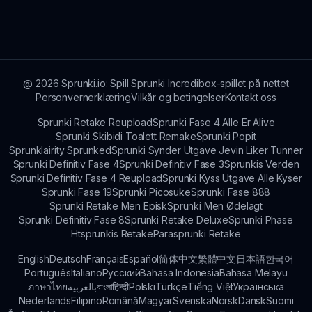
Du kan spille Sprunkini Mod på enhver enhet
med internettforbindelse, enten det er en bærbar
datamaskin, nettbrett eller smarttelefon.
@
2026
Sprunki.io: Spill Sprunki Incredibox-spillet på nettet
Personvernerklæring
Vilkår og betingelser
Kontakt oss
Sprunki Retake Reupload
Sprunki Fase 4 Alle Er Alive
Sprunki Skibidi Toalett Remake
Sprunki Popit
Sprunklairity Sprunked
Sprunki Synder Utgave Jevin Liker Tunner
Sprunki Definitiv Fase 4
Sprunki Definitiv Fase 3
Sprunkis Verden
Sprunki Definitiv Fase 4 Reupload
Sprunki Kyss Utgave Alle Kyser
Sprunki Fase 19
Sprunki Picosuke
Sprunki Fase 888
Sprunki Retake Men Episk
Sprunki Men Ødelagt
Sprunki Definitiv Fase 8
Sprunki Retake Deluxe
Sprunki Phase
Htsprunkis Retake
Parasprunki Retake
English
Deutsch
Français
Español
简体中文
繁體中文
日本語
한국어
Português
Italiano
Русский
Bahasa Indonesia
Bahasa Melayu
ภาษาไทย
بالعربية
বাংলা
हिन्दी
Polski
Türkçe
Tiếng Việt
Українська
Nederlands
Filipino
Română
Magyar
Svenska
Norsk
Dansk
Suomi