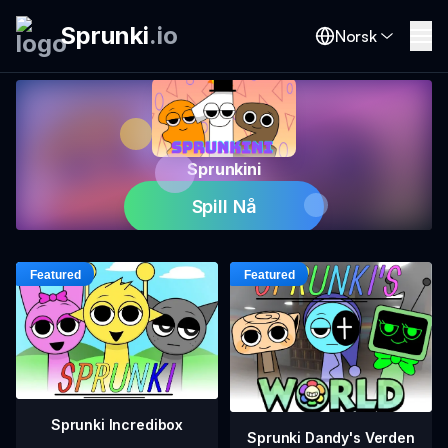
Sprunki
.
io
Norsk
Sprunkini
Spill Nå
Sprunki Incredibox
Sprunki Dandy's Verden