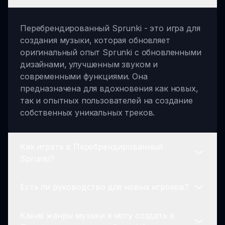
Перебрендированный Sprunki - это игра для
создания музыки, которая обновляет
оригинальный опыт Sprunki с обновленными
дизайнами, улучшенным звуком и
современными функциями. Она
предназначена для вдохновения как новых,
так и опытных пользователей на создание
собственных уникальных треков.
Как играть в Перебрендированный
Sprunki?
Есть ли руководство для новых игроков?
Играть в Перебрендированный Sprunki
означает выбирать персонажей, составлять
Какие жанры музыки я могу создать в
свои музыкальные треки, перетаскивая
Да, Перебрендированный Sprunki включает