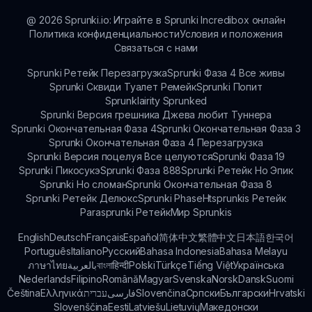
@
2026
Sprunki.io: Играйте в Sprunki Incredibox онлайн
Политика конфиденциальности
Условия и положения
Связаться с нами
Sprunki Ретейк Перезагрузка
Sprunki Фаза 4 Все живы
Sprunki Сквиди Туалет Ремейк
Sprunki Попит
Sprunklairity Sprunked
Sprunki Версия грешника Джева любит Туннера
Sprunki Окончательная Фаза 4
Sprunki Окончательная Фаза 3
Sprunki Окончательная Фаза 4 Перезагрузка
Sprunki Версия поцелуя Все целуются
Sprunki Фаза 19
Sprunki Пикосукэ
Sprunki Фаза 888
Sprunki Ретейк Но Эпик
Sprunki Но сломан
Sprunki Окончательная Фаза 8
Sprunki Ретейк Делюкс
Sprunki Phase
Htsprunkis Ретейк
Parasprunki Ретейк
Мир Sprunkis
English
Deutsch
Français
Español
简体中文
繁體中文
日本語
한국어
Português
Italiano
Русский
Bahasa Indonesia
Bahasa Melayu
ภาษาไทย
بالعربية
বাংলা
हिन्दी
Polski
Türkçe
Tiếng Việt
Українська
Nederlands
Filipino
Română
Magyar
Svenska
Norsk
Dansk
Suomi
Čeština
Ελληνικά
עברית
فارسی
Slovenčina
Српски
Български
Hrvatski
Slovenščina
Eesti
Latviešu
Lietuvių
Македонски