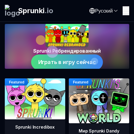
Sprunki
.
io
Русский
Sprunki Ребрендированный
Играть в игру сейчас
Sprunki Incredibox
Мир Sprunki Dandy