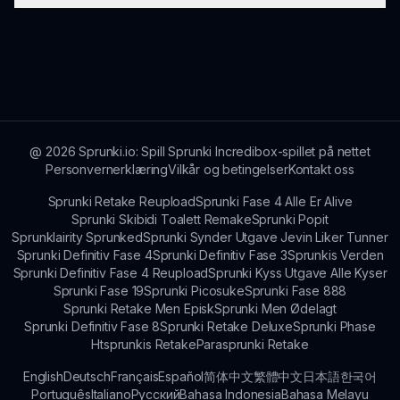
plattformer og forum, og deler tips, spor og
tilbakemeldinger.
Spillere oppfordres til å sende inn sine egne
modifikasjoner, ettersom Sprunki-fellesskapet
trives på kreativitet og spiller-generert innhold.
@
2026
Sprunki.io: Spill Sprunki Incredibox-spillet på nettet
Personvernerklæring
Vilkår og betingelser
Kontakt oss
Sprunki Retake Reupload
Sprunki Fase 4 Alle Er Alive
Sprunki Skibidi Toalett Remake
Sprunki Popit
Sprunklairity Sprunked
Sprunki Synder Utgave Jevin Liker Tunner
Sprunki Definitiv Fase 4
Sprunki Definitiv Fase 3
Sprunkis Verden
Sprunki Definitiv Fase 4 Reupload
Sprunki Kyss Utgave Alle Kyser
Sprunki Fase 19
Sprunki Picosuke
Sprunki Fase 888
Sprunki Retake Men Episk
Sprunki Men Ødelagt
Sprunki Definitiv Fase 8
Sprunki Retake Deluxe
Sprunki Phase
Htsprunkis Retake
Parasprunki Retake
English
Deutsch
Français
Español
简体中文
繁體中文
日本語
한국어
Português
Italiano
Русский
Bahasa Indonesia
Bahasa Melayu