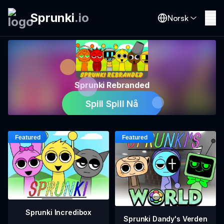
Sprunki
.
io
Norsk
Sprunki Rebranded
Spill Spill Nå
Sprunki Incredibox
Sprunki Dandy's Verden