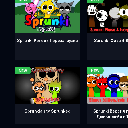
Sprunki Фаза 4 
Sprunki Ретейк Перезагрузка
Sprunklairity Sprunked
Sprunki Версия 
Джева любит 