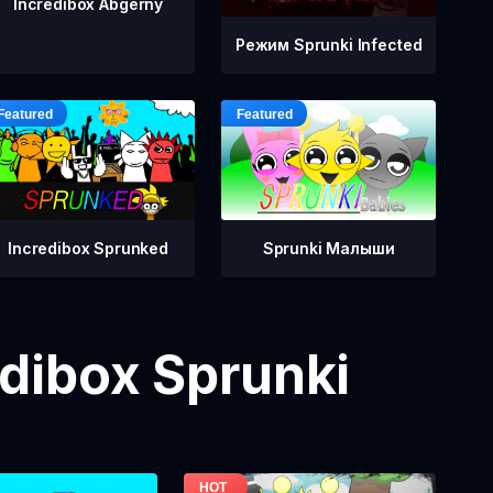
Incredibox Abgerny
Режим Sprunki Infected
Incredibox Sprunked
Sprunki Малыши
dibox Sprunki