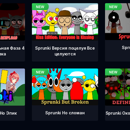
Spr
ьная Фаза 4
Sprunki Версия поцелуя Все
зка
целуются
Sprunki Но сломан
Sprunki Ок
 Но Эпик