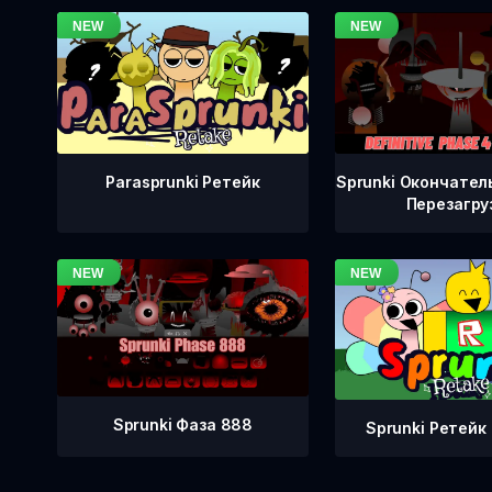
Sprunki Окончател
Parasprunki Ретейк
Перезагру
Sprunki Фаза 888
Sprunki Ретейк