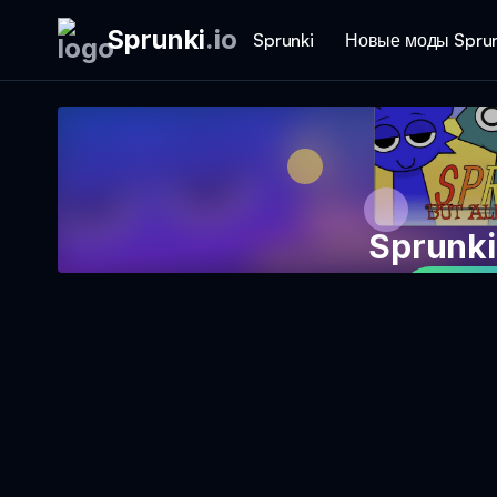
Sprunki
.
io
Sprunki
Новые моды Sprun
Sprunk
Игра