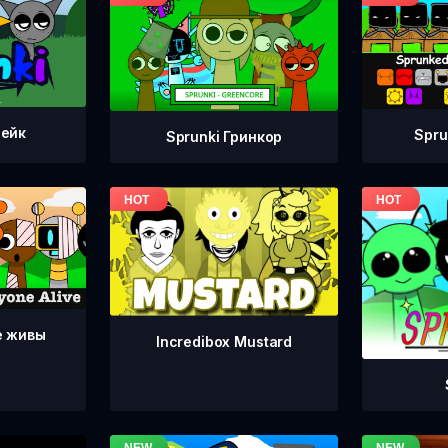
тейк
Spru
Sprunki Гринкор
е живы
Incredibox Mustard