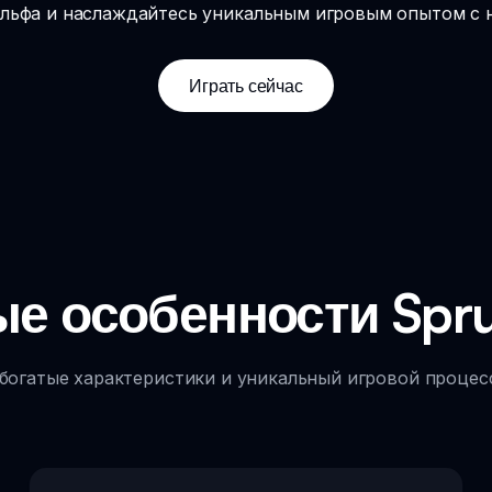
Альфа и наслаждайтесь уникальным игровым опытом с
Играть сейчас
е особенности Spr
 богатые характеристики и уникальный игровой процесс