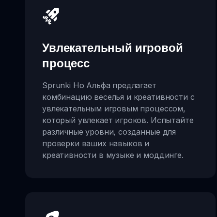
Увлекательный игровой
процесс
Sprunki Но Альфа предлагает
комбинацию веселья и креативности с
увлекательным игровым процессом,
который увлекает игроков. Испытайте
различные уровни, созданные для
проверки ваших навыков и
креативности в музыке и моддинге.