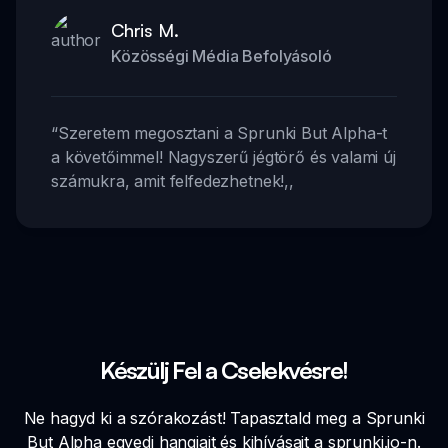
Chris M.
Közösségi Média Befolyásoló
“
Szeretem megosztani a Sprunki But Alpha-t
a követőimmel! Nagyszerű jégtörő és valami új
számukra, amit felfedezhetnek!
,,
Készülj Fel a Cselekvésre!
Ne hagyd ki a szórakozást! Tapasztald meg a Sprunki
But Alpha egyedi hangjait és kihívásait a sprunki.io-n.