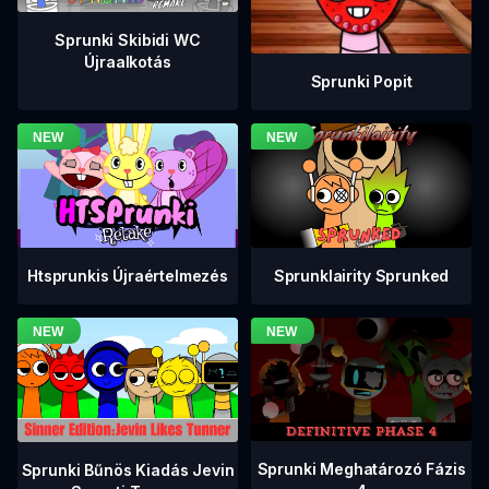
Sprunki Skibidi WC
Újraalkotás
Sprunki Popit
Htsprunkis Újraértelmezés
Sprunklairity Sprunked
Sprunki Meghatározó Fázis
Sprunki Bűnös Kiadás Jevin