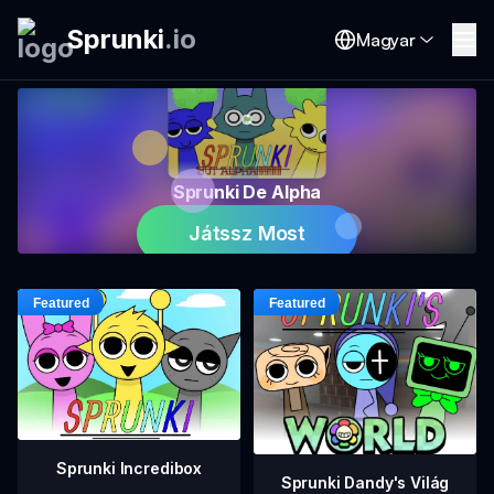
Sprunki
.
io
Magyar
Sprunki De Alpha
Játssz Most
Sprunki Incredibox
Sprunki Dandy's Világ