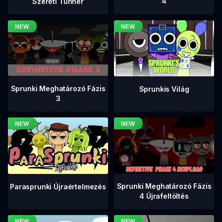
4
Szereti Tunner
Sprunki Meghatározó Fázis
Sprunkis Világ
3
Sprunki Meghatározó Fázis
Parasprunki Újraértelmezés
4 Újrafeltöltés