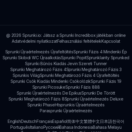
csatlakozzanak a Sprunki But Alpha
küldjék be a karakterterveik és ötleteik. A
felfedezéséhez.
közösség hozzájárulása alapvető fontosságú a
Sprunki But Alpha frissességének és izgalmának
megőrzésében!
@
2026
Sprunki.io: Játssz a Sprunki Incredibox játékban online
Adatvédelmi nyilatkozat
Felhasználási feltételek
Kapcsolat
Sprunki Újraértelmezés Újrafeltöltés
Sprunki Fázis 4 Mindenki Ép
Sprunki Skibidi WC Újraalkotás
Sprunki Popit
Sprunklairity Sprunked
Sprunki Bűnös Kiadás Jevin Szereti Tunner
Sprunki Meghatározó Fázis 4
Sprunki Meghatározó Fázis 3
Sprunkis Világ
Sprunki Meghatározó Fázis 4 Újrafeltöltés
Sprunki Csók Kiadás Mindenki Csókolózik
Sprunki Fázis 19
Sprunki Picosuke
Sprunki Fázis 888
Sprunki Újraértelmezés De Epikus
Sprunki De Törött
Sprunki Meghatározó Fázis 8
Sprunki Újraértelmezés Deluxe
Sprunki Phase
Htsprunkis Újraértelmezés
Parasprunki Újraértelmezés
English
Deutsch
Français
Español
简体中文
繁體中文
日本語
한국어
Português
Italiano
Русский
Bahasa Indonesia
Bahasa Melayu