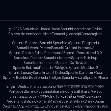
pot provoca unii pe alții împărtășind creațiile,
ducând la competiții informale pe originalitatea
sunetului și creativitate.
@
2026
Sprunki.io: Joacă Jocul Sprunki Incredibox Online
Politica de confidențialitate
Termeni și condiții
Contactați-ne
Sprunki Bun Mod
Sprunki Sprunblox
Sprunki Purgatoriu
Sprunki Vechi Prieteni
Sprunki Grădină Interactivă
Sprunki Retake Ediția Prietenoasă
Sprunki Remastered 3.0
Sprunked Random
Sprunki Interactiv
Sprunki Katchup
Sprunki Internațional
Sprunki Oc Revizuit
Sprunki Bob Imblăcaz de Pătrățele
Sprunki Modded 2
Sprunki Lunacy
Sprunki Uruțit Distrus
Sprunki Dar L-am Făcut
Sprunki Bumble Bee
Sprunki Trollges
Sprunki Arsură
Sprunki Phase
English
Deutsch
Français
Español
简体中文
繁體中文
日本語
한국어
Português
Italiano
Русский
Bahasa Indonesia
Bahasa Melayu
ภาษาไทย
بالعربية
বাংলা
हिन्दी
Polski
Türkçe
Tiếng Việt
Українська
Nederlands
Filipino
Română
Magyar
Svenska
Norsk
Dansk
Suomi
Čeština
Ελληνικά
עברית
فارسی
Slovenčina
Српски
Български
Hrvatski