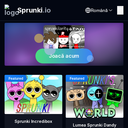
Sprunki
.
io
Română
Joacă acum
Sprunki Incredibox
Lumea Sprunki Dandy