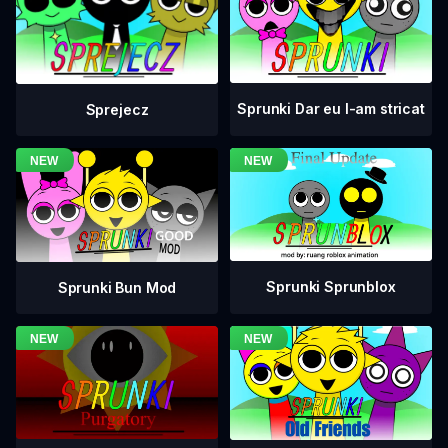
Sprunki Dar eu l-am stricat
Sprejecz
Sprunki Sprunblox
Sprunki Bun Mod