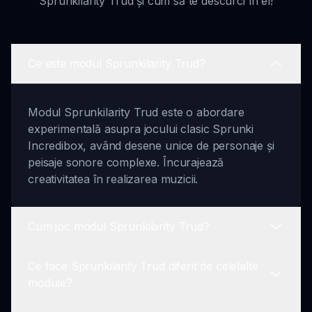
Sprunkilarity Trud și cum să te descurci în el!
Ce este modul Sprunkilarity Trud?
Modul Sprunkilarity Trud este o abordare
experimentală asupra jocului clasic Sprunki
Incredibox, având desene unice de personaje și
peisaje sonore complexe. Încurajează
creativitatea în realizarea muzicii.
Cum joc modul Sprunkilarity Trud?
Ce face Sprunkilarity Trud diferit de celelalte
Pentru a juca modul Sprunkilarity Trud, lansează
module?
jocul, selectează personajele și începe să creezi
muzica ta activând diferite sunete prin