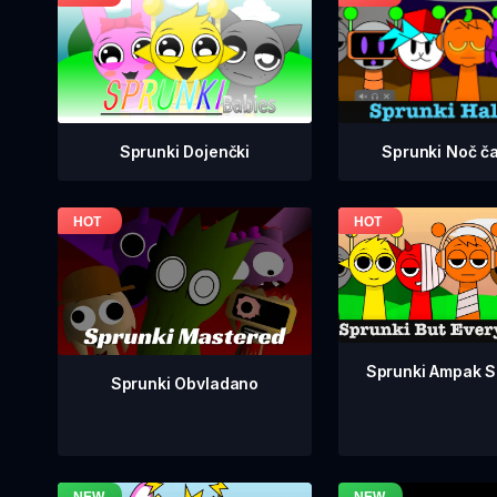
Sprunki Dojenčki
Sprunki Noč č
Sprunki Ampak So
Sprunki Obvladano