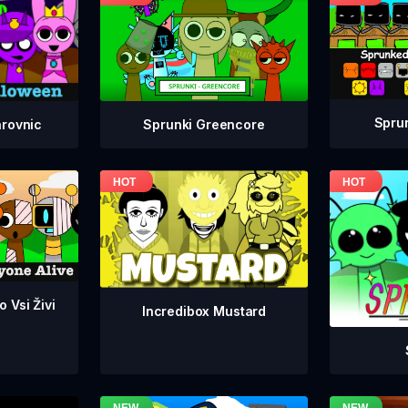
Spru
Sprunki Greencore
arovnic
 Vsi Živi
Incredibox Mustard