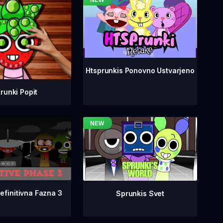
Htsprunkis Ponovno Ustvarjeno
runki Popit
efinitivna Fazna 3
Sprunkis Svet