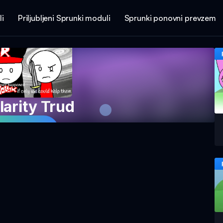
li
Priljubljeni Sprunki moduli
Sprunki ponovni prevzem
larity Trud
 igro zdaj