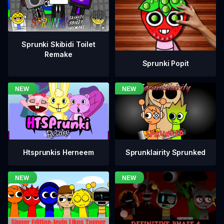
Sprunki Skibidi Toilet
Remake
Sprunki Popit
Htsprunkis Herneem
Sprunklairity Sprunked