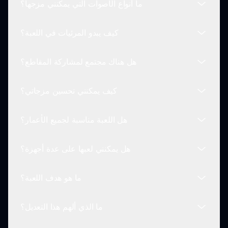
ما أنواع الأصوات التي يمكنني مزجها؟
نعم! بمجرد أن تنشئ مزجًا تحبه، يمكنك حفظه ومشاركته
مع أصدقائك لتجربة ممتعة ومخيفة.
كيف يبدو المرئيات في اللعبة؟
يمكن للاعبين مزج إيقاعات مزعجة، وأصوات غنائية
مخيفة، وتأثيرات صوتية مزعجة، مما يخلق جوًا موسيقيًا
هل هناك مجتمع لمشاركة المقاطع؟
مخيفًا.
المرئيات قاتمة ومظلمة، مع تصميم كل شخصية لتبدو
بشكل مخيف وشبيه بالزومبي مما يضيف إلى تأثير الرعب
كيف يمكنني تحسين مزجاتي؟
في اللعبة.
نعم، يمكن للاعبين مشاركة مزجاتهم المرعبة داخل
مجتمع اللعبة والاستمتاع بالأصوات التي أنشأها الآخرون.
هل اللعبة مناسبة لجميع الأعمار؟
سيساعدك التجريب مع مجموعات مختلفة من الشخصيات
والأصوات على اكتشاف طرق جديدة لتحسين مزجك
هل يمكنني لعبها على عدة أجهزة؟
الموسيقي.
تم تصميم عدوى زومبي سبروكي لعشاق الرعب ولكن قد
تحتوي على عناصر قد يجدها الأطفال مخيفة.
ما هو هدف اللعبة؟
نعم! اللعبة متاحة على عدة أجهزة عبر sprunki.io، مما
يتيح لك تجربة اللعبة في أي وقت وأي مكان.
ما الذي ألهم هذا التعديل؟
الهدف هو إنشاء أكثر المقاطع الصوتية رعبًا باستخدام
مجموعة متنوعة من الشخصيات والأصوات المستلهمة من