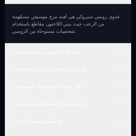
عدوى زومبي سبروكي هي لعبة مزج موسيقي مستلهمة
من الرعب حيث يبني اللاعبون مقاطع باستخدام
شخصيات مستوحاة من الزومبي.
كيف ألعب عدوى زومبي سبروكي؟
هل يمكنني فتح رسوم متحركة خاصة؟
للعب، اختر شخصيتك المصابة المفضلة واسحبها إلى
تشكيلتك لإنشاء مزج صوتي مروع.
هل طريقة اللعب سهلة للمستخدم؟
نعم! من خلال اكتشاف تركيبات صوتية فريدة، يمكنك فتح
رسوم متحركة زومبية خاصة تعزز تجربتك في اللعب.
ما الذي يجعل المقاطع الصوتية فريدة؟
بالتأكيد! واجهة السحب والإفلات سهلة التنقل، مما يجعلها
بسيطة لأي شخص لإنشاء مقاطع صوتية مرعبة.
هل يمكنني حفظ إبداعتي؟
تقدم كل شخصية أصواتًا مميزة مستلهمة من الرعب، مما
يتيح مجموعة متنوعة من مقاطع الموسيقى المخيفة.