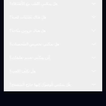
هل يمكنني اللعب مع الأصدقاء؟
الرعب.
تم إلهام تعديل عدوى زومبي سبروكي من الحاجة إلى
لمسة رعب في مزج الموسيقى، مما يوفر تجربة جديدة
هل هناك تحديثات للعبة؟
مثيرة.
بينما لا تحتوي عدوى زومبي سبروكي على ميزات متعددة
اللاعبين، يمكنك المنافسة من خلال مشاركة إبداعاتك
هل هناك دروس متاحة؟
ورؤية من يمكنه صنع المزج الأكثر رعبًا.
نعم! يقوم المطورون بتحديث اللعبة بشكل متكرر مع
أصوات وشخصيات جديدة لتعزيز التجربة العامة.
هل يمكنني تخصيص الشخصيات؟
تتضمن اللعبة دليل بدء سريع يساعد اللاعبين الجدد على
تعلم الأساسيات وبدء إنشاء مزجاتهم المخيفة.
أين يمكنني تقديم تعليقات؟
لا يمكن للاعبين تخصيص الشخصيات، لكن لكل منها
تأثيرات صوتية فريدة تساهم في مزج أكثر تمازجًا ورعبًا.
هل يكلف اللعب؟
يتم تشجيع اللاعبين على إعطاء تعليقات عبر وسائل
التواصل الاجتماعي أو المنتديات المجتمعية، حيث تساعد
هل يمكنني الوصول إليها خارج المتصفح؟
في تحسين تعديلات اللعبة المستقبلية.
لا! عدوى زومبي سبروكي مجانية للعب على sprunki.io،
مما يتيح للجميع الغوص في المتعة الموسيقية المخيفة.
تم تحسين اللعبة للمتصفحات، وعلى الرغم من أن