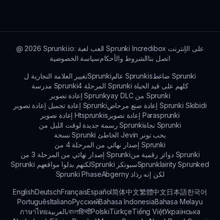
الوصول عبر الهاتف المحمول محدود، يمكنك الاستمتاع بها
على أي جهاز به متصفح.
Sprunki.io: العب لعبة Sprunki Incredibox على الإنترنت
2026
@
اتصل بنا
الشروط والأحكام
سياسة الخصوصية
ضاغط Sprunki
عالم Sprunkis
تغيير العلامة التجارية لSprunki
المرحلة 4 Sprunki كلهم على قيد الحياة
مدرسة Sprunki
إعادة تصوير Sprunkyay DLC من Sprunki
إعادة صنع مرحاض Sprunki Skibidi
إعادة تحميل إعادة تصوير Sprunki
إعادة تصوير Parasprunki
إعادة تصوير Htsprunkis
نجاة Sprunki
رسمة جديدة لوقت الليل من Sprunki
نسخة Sprunki الخاطئ Jevin يحب تونر
إصدار نهائي من المرحلة 4 من Sprunki
دوائر رقمية من Sprunki
إصدار نهائي من المرحلة 3 من Sprunki
Sprunklairity Sprunked
Sprunki سبونكر
Sprunki لكنهم بدلوا مواقعهم
Abgerny لكن إنه رذاذ
Sprunki Phase
English
Deutsch
Français
Español
简体中文
繁體中文
日本語
한국어
Português
Italiano
Русский
Bahasa Indonesia
Bahasa Melayu
Українська
Tiếng Việt
Türkçe
Polski
हिन्दी
বাংলা
بالعربية
ภาษาไทย