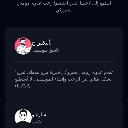
استمع إلى لاعبينا الذين احتضنوا رعب عدوى زومبي
سبروكي!
أليكس ج.
عاشق موسيقى
تقدم عدوى زومبي سبروكي تجربة مزج مذهلة، تمزج
“
بشكل مثالي بين الرعب وإنشاء الموسيقى. لا أستطيع
,,
الاكتفاء!
سارة و.
لاعب