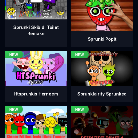
Sprunki Skibidi Toilet
Remake
Sprunki Popit
Htsprunkis Herneem
Sprunklairity Sprunked