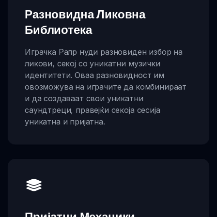
Разновидна Ликовна
Библиотека
Играчка Ралр нуди разновиден избор на
ликови, секој со уникатни музички
идентитети. Оваа разновидност им
овозможува на играчите да комбинираат
и да создаваат свои уникатни
саундтреци, правејќи секоја сесија
уникатна и пријатна.
Пријатни Механики