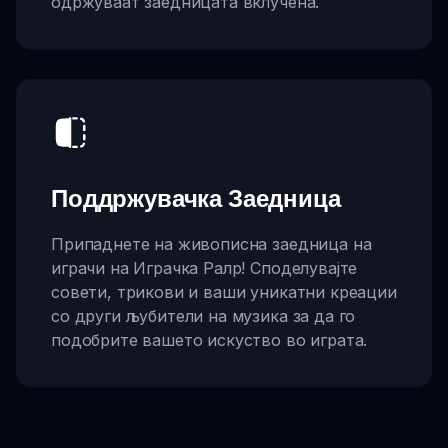
одржуваат заедницата вклучена.
Поддржувачка Заедница
Припаднете на живописна заедница на
играчи на Играчка Ралр! Споделувајте
совети, трикови и ваши уникатни креации
со други љубители на музика за да го
подобрите вашето искуство во играта.