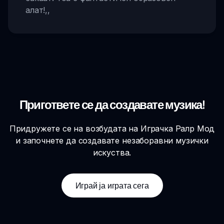
алат!
,,
Пригответе се да создавате музика!
Придружете се на возбудата на Играчка Ралр Мод
и започнете да создавате незаборавни музички
искуства.
Играй ја играта сега