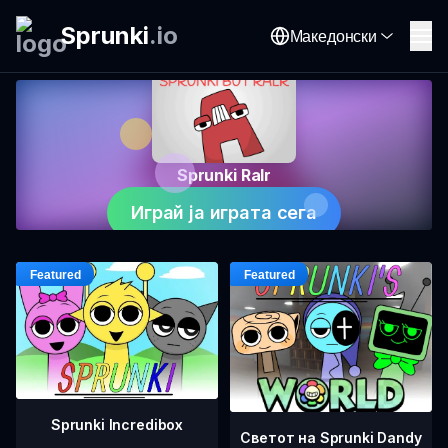
Sprunki
.
io
Македонски
Sprunki Ralr
Играй ја играта сега
Sprunki Incredibox
Светот на Sprunki Dandy