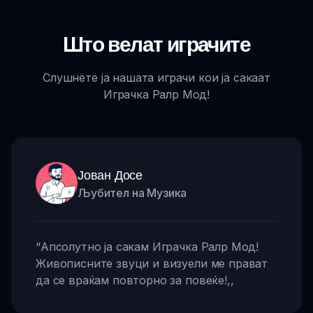
Што велат играчите
Слушнете ја нашата играчи кои ја сакаат
Играчка Ралр Мод!
Јован Досе
Љубител на Музика
“
Апсолутно ја сакам Играчка Ралр Мод!
Живописните звуци и визуели ме прават
да се враќам повторно за повеќе!
,,