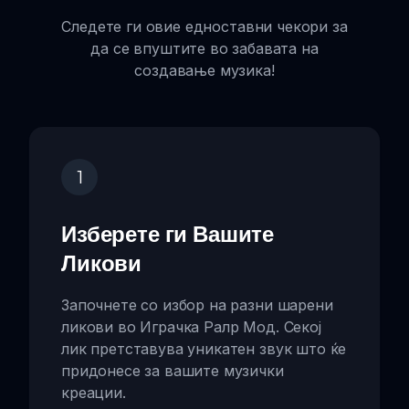
Следете ги овие едноставни чекори за
да се впуштите во забавата на
создавање музика!
1
Изберете ги Вашите
Ликови
Започнете со избор на разни шарени
ликови во Играчка Ралр Мод. Секој
лик претставува уникатен звук што ќе
придонесе за вашите музички
креации.