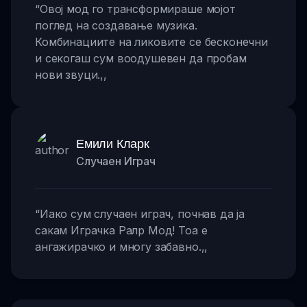
“
Овој мод го трансформираше мојот
поглед на создавање музика.
Комбинациите на ликовите се бесконечни
и секогаш сум воодушевен да пробам
нови звуци.
,,
Емили Кларк
Случаен Играч
“
Иако сум случаен играч, почнав да ја
сакам Играчка Ралр Мод! Тоа е
ангажирачко и многу забавно.
,,