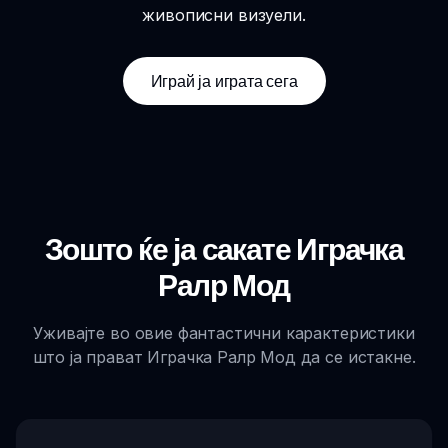
живописни визуели.
Играй ја играта сега
Зошто ќе ја сакате Играчка
Ралр Мод
Уживајте во овие фантастични карактеристики
што ја прават Играчка Ралр Мод да се истакне.