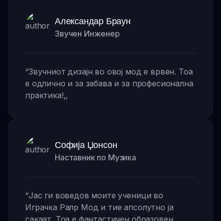
Александар Браун
Звучен Инженер
“
Звучниот дизајн во овој мод е врвен. Тоа
е одлично и за забава и за професионална
практика!
,,
Софија Џонсон
Наставник по Музика
“
Јас ги воведов моите ученици во
Играчка Ралр Мод и тие апсолутно ја
сакаат. Тоа е фантастичен образовен