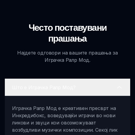
Често поставувани
прашања
Најдете одговори на вашите прашања за
Играчка Ралр Мод.
Што е Играчка Ралр Мод?
Играчка Ралр Мод е креативен пресврт на
Инкредибокс, воведувајќи играчи во нови
ликови и звуци кои овозможуваат
возбудливи музички композиции. Секој лик