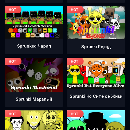
Sprunked Чарап
Sprunki Рејојд
Sprunki Но Сите се Живи
Sprunki Маралый