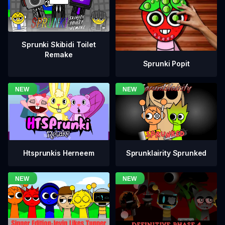
Sprunki Skibidi Toilet
Remake
Sprunki Popit
Htsprunkis Herneem
Sprunklairity Sprunked