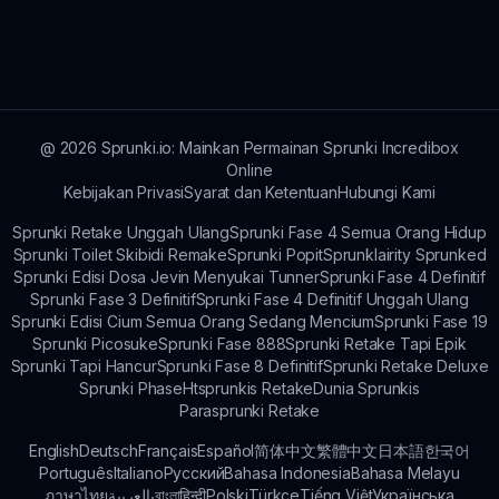
Ya! Kami berencana merilis lebih banyak
pembaruan dan fitur berdasarkan masukan
komunitas.
@
2026
Sprunki.io: Mainkan Permainan Sprunki Incredibox
Online
Kebijakan Privasi
Syarat dan Ketentuan
Hubungi Kami
Sprunki Retake Unggah Ulang
Sprunki Fase 4 Semua Orang Hidup
Sprunki Toilet Skibidi Remake
Sprunki Popit
Sprunklairity Sprunked
Sprunki Edisi Dosa Jevin Menyukai Tunner
Sprunki Fase 4 Definitif
Sprunki Fase 3 Definitif
Sprunki Fase 4 Definitif Unggah Ulang
Sprunki Edisi Cium Semua Orang Sedang Mencium
Sprunki Fase 19
Sprunki Picosuke
Sprunki Fase 888
Sprunki Retake Tapi Epik
Sprunki Tapi Hancur
Sprunki Fase 8 Definitif
Sprunki Retake Deluxe
Sprunki Phase
Htsprunkis Retake
Dunia Sprunkis
Parasprunki Retake
English
Deutsch
Français
Español
简体中文
繁體中文
日本語
한국어
Português
Italiano
Русский
Bahasa Indonesia
Bahasa Melayu
ภาษาไทย
بالعربية
বাংলা
हिन्दी
Polski
Türkçe
Tiếng Việt
Українська