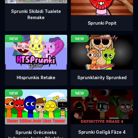
Sprunki Skibidi Tualete
Remake
Sprunki Popit
Htsprunkis Retake
Sprunklairity Sprunked
Sprunki Galīgā Fāze 4
Sprunki Grēcinieks