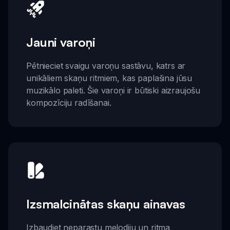
Jauni varoņi
Pētnieciet svaigu varoņu sastāvu, katrs ar
unikāliem skaņu ritmiem, kas paplašina jūsu
muzikālo paleti. Šie varoņi ir būtiski aizraujošu
kompozīciju radīšanai.
Izsmalcinātas skaņu ainavas
Izbaudiet neparastu melodiju un ritma