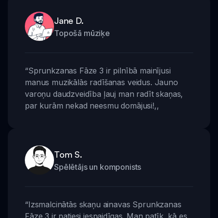
Jane D.
Topošā mūziķe
“
Sprunkzanas Fāze 3 ir pilnībā mainījusi
manus muzikālās radīšanas veidus. Jauno
varoņu daudzveidība ļauj man radīt skaņas,
par kurām nekad neesmu domājusi!
,,
Tom S.
Spēlētājs un komponists
“
Izsmalcinātās skaņu ainavas Sprunkzanas
Fāze 3 ir patiesi iespaidīgas. Man patīk, kā es