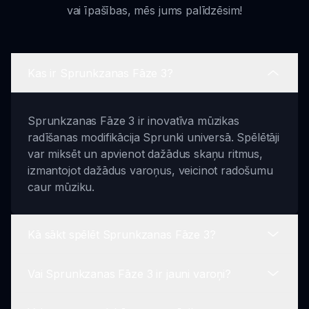
vai īpašības, mēs jums palīdzēsim!
Kas ir Sprunkzanas Fāze 3?
Sprunkzanas Fāze 3 ir inovatīva mūzikas
radīšanas modifikācija Sprunki universā. Spēlētāji
var miksēt un apvienot dažādus skaņu ritmus,
izmantojot dažādus varoņus, veicinot radošumu
caur mūziku.
Kā sākt spēlēt Sprunkzanas Fāze 3?
Vai Sprunkzanas Fāze 3 ir jauni varoņi?
Lai sāktu spēlēt, vienkārši izvēlieties savus
varoņus, kad ieiet spēlē. No turienes jūs varat