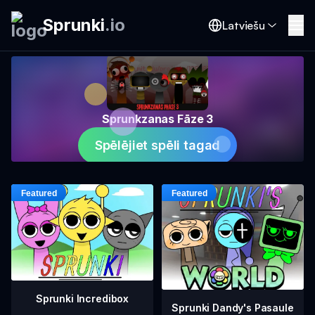
Sprunki
.
io
Latviešu
Sprunkzanas Fāze 3
Spēlējiet spēli tagad
Sprunki Incredibox
Sprunki Dandy's Pasaule