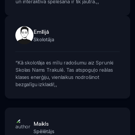
un interaktīvā spēlēšana ir tik jautra.
,,
Emīlijā
Skolotāja
“
Kā skolotāja es mīlu radošumu aiz Sprunki
Skolas Nams Trakulē. Tas atspoguļo reālas
klases enerģiju, vienlaikus nodrošinot
bezgalīgu izklaidi!
,,
Maikls
Spēlētājs