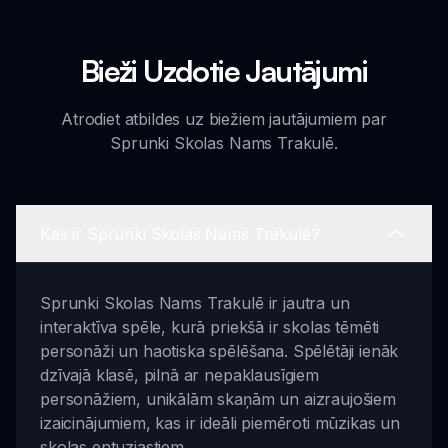
Bieži Uzdotie Jautājumi
Atrodiet atbildes uz biežiem jautājumiem par
Sprunki Skolas Nams Trakulē.
Kas ir Sprunki Skolas Nams Trakulē?
Sprunki Skolas Nams Trakulē ir jautra un
interaktīva spēle, kurā priekšā ir skolas tēmēti
personāži un haotiska spēlēšana. Spēlētāji ienāk
dzīvajā klasē, pilnā ar nepaklausīgiem
personāžiem, unikālām skaņām un aizraujošiem
izaicinājumiem, kas ir ideāli piemēroti mūzikas un
skolas entuziastiem.