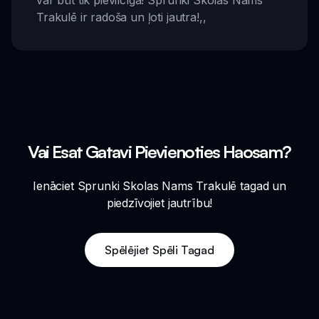
var būt tik pievilcīga! Sprunki Skolas Nams
Trakulē ir radoša un ļoti jautra!
,,
Vai Esat Gatavi Pievienoties Haosam?
Ienāciet Sprunki Skolas Nams Trakulē tagad un
piedzīvojiet jautrību!
Spēlējiet Spēli Tagad