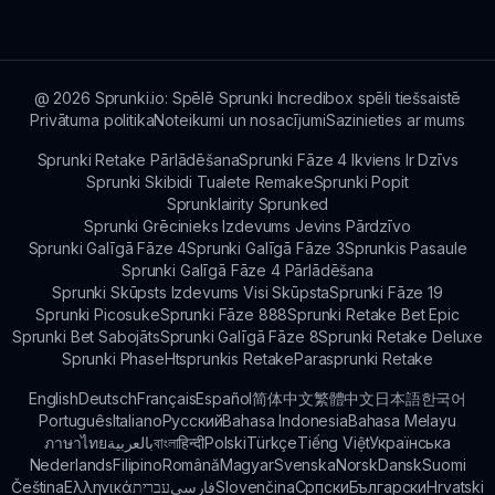
ieguldījumu un cenšas uzlabot spēli visiem.
spēlē jebkurā laikā un turpināt no vietas, kur
palikāt, nepazaudējot neko.
@
2026
Sprunki.io: Spēlē Sprunki Incredibox spēli tiešsaistē
Privātuma politika
Noteikumi un nosacījumi
Sazinieties ar mums
Sprunki Retake Pārlādēšana
Sprunki Fāze 4 Ikviens Ir Dzīvs
Sprunki Skibidi Tualete Remake
Sprunki Popit
Sprunklairity Sprunked
Sprunki Grēcinieks Izdevums Jevins Pārdzīvo
Sprunki Galīgā Fāze 4
Sprunki Galīgā Fāze 3
Sprunkis Pasaule
Sprunki Galīgā Fāze 4 Pārlādēšana
Sprunki Skūpsts Izdevums Visi Skūpsta
Sprunki Fāze 19
Sprunki Picosuke
Sprunki Fāze 888
Sprunki Retake Bet Epic
Sprunki Bet Sabojāts
Sprunki Galīgā Fāze 8
Sprunki Retake Deluxe
Sprunki Phase
Htsprunkis Retake
Parasprunki Retake
English
Deutsch
Français
Español
简体中文
繁體中文
日本語
한국어
Português
Italiano
Русский
Bahasa Indonesia
Bahasa Melayu
ภาษาไทย
بالعربية
বাংলা
हिन्दी
Polski
Türkçe
Tiếng Việt
Українська
Nederlands
Filipino
Română
Magyar
Svenska
Norsk
Dansk
Suomi
Čeština
Ελληνικά
עברית
فارسی
Slovenčina
Српски
Български
Hrvatski