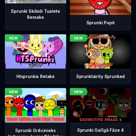
Sprunki Skibidi Tualete
Remake
Sprunki Popit
Htsprunkis Retake
Sprunklairity Sprunked
Sprunki Galīgā Fāze 4
Sprunki Grēcinieks