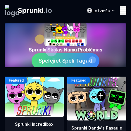
Sprunki
.
io
Latviešu
Sprunki Skolas Namu Problēmas
Spēlējiet Spēli Tagad
Sprunki Incredibox
Sprunki Dandy's Pasaule