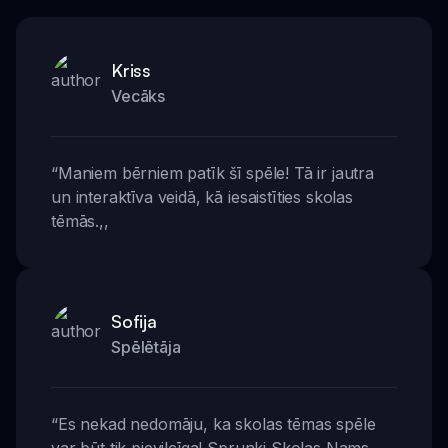
Kriss
Vecāks
“
Maniem bērniem patīk šī spēle! Tā ir jautra
un interaktīva veidā, kā iesaistīties skolas
tēmās.
,,
Sofija
Spēlētāja
“
Es nekad nedomāju, ka skolas tēmas spēle