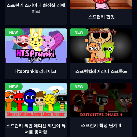
스프런키 스키비디 화장실 리메
이크
스프런키 팝잇
Htsprunkis 리테이크
스프렁킬레어리티 스프록드
스프런키 확정 단계 4
스프런키 죄인 에디션 제빈이 튜
너를 좋아함