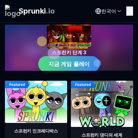
Sprunki
.
io
한국어
스프런키 단계 3
지금 게임 플레이
스프런키 인크레디박스
스프런키 댄디의 세계