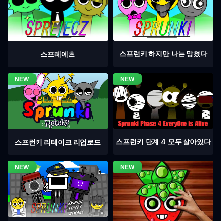
스프런키 하지만 나는 망쳤다
스프레예츠
스프런키 단계 4 모두 살아있다
스프런키 리테이크 리업로드