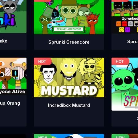
take
Spru
Sprunki Greencore
mua Orang
Incredibox Mustard