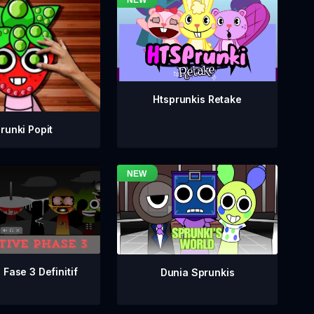
Htsprunkis Retake
runki Popit
 Fase 3 Definitif
Dunia Sprunkis