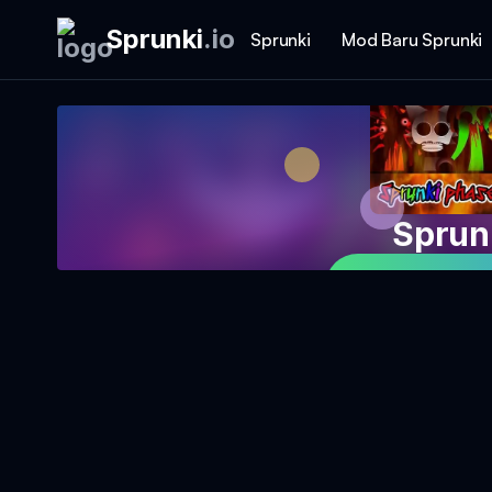
Sprunki
.
io
Sprunki
Mod Baru Sprunki
Sprun
Mainkan Per