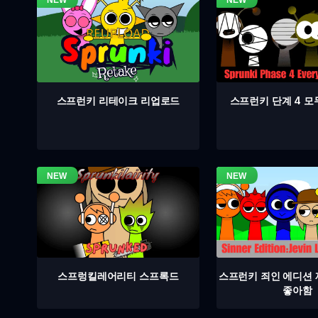
스프런키 단계 4 모
스프런키 리테이크 리업로드
스프렁킬레어리티 스프록드
스프런키 죄인 에디션
좋아함