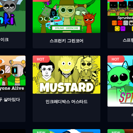
테이크
스프
스프런키 그린코어
두 살아있다
인크레디박스 머스타드