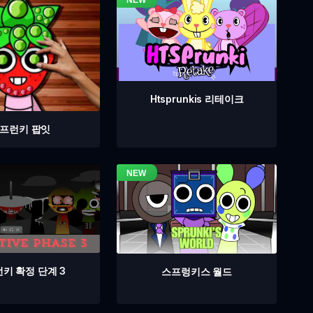
Htsprunkis 리테이크
프런키 팝잇
키 확정 단계 3
스프렁키스 월드