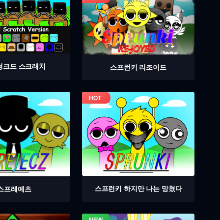
렁크드 스크래치
스프런키 리조이드
스프런키 하지만 나는 망쳤다
스프레예츠