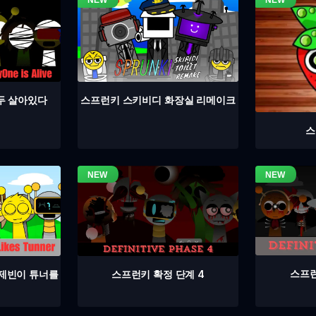
두 살아있다
스프런키 스키비디 화장실 리메이크
스
스프런
스프런키 확정 단계 4
 제빈이 튜너를