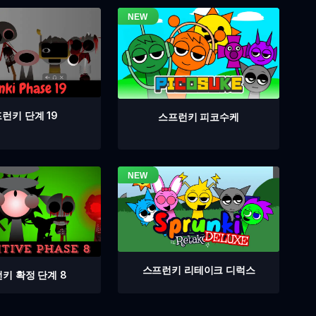
런키 단계 19
스프런키 피코수케
스프런키 리테이크 디럭스
키 확정 단계 8