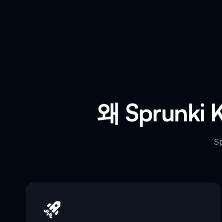
왜 Sprunk
S