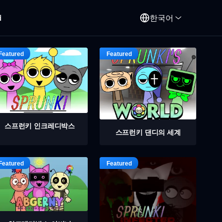
d
한국어
스프런키 인크레디박스
스프런키 댄디의 세계