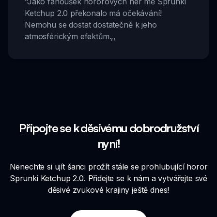
“
Jako fanoušek hororových her mě Sprunki
Ketchup 2.0 překonalo má očekávání!
Nemohu se dostat dostatečně k jeho
atmosférickým efektům.
,,
Připojte se k děsivému dobrodružství
nyní!
Nenechte si ujít šanci prožít stále se prohlubující horor
Sprunki Ketchup 2.0. Přidejte se k nám a vytvářejte své
děsivé zvukové krajiny ještě dnes!