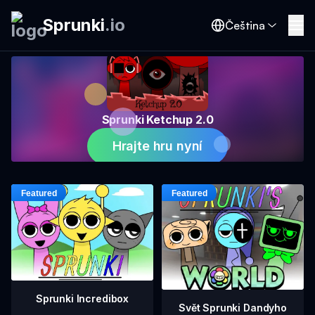
Sprunki
.
io
Čeština
Sprunki Ketchup 2.0
Hrajte hru nyní
Sprunki Incredibox
Svět Sprunki Dandyho