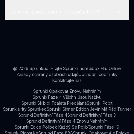
zdarma ke hraní na platformě Sprunki.
Jaké možnosti mám pro přizpůsobení?
V současné době Sprunki Ketchup 2.0
neobsahuje žádné vstupy do hry; všechny
funkce jsou k dispozici zdarma.
Hráči si mohou přizpůsobit své zvukové stopy
výběrem postav a vrstvením prvků pro vytvoření
jedinečných zvukových krajin.
@
2026
Sprunki.io: Hrajte Sprunki Incredibox Hru Online
Zásady ochrany osobních údajů
Obchodní podmínky
Kontaktujte nás
Sprunki Opakovat Znovu Nahráním
Sprunki Fáze 4 Všichni Jsou Naživu
Sprunki Skibidi Toaleta Předělaná
Sprunki Popit
Sprunklairity Sprunked
Sprunki Sinner Edition Jevin Má Rád Tunner
Sprunki Definitivní Fáze 4
Sprunki Definitivní Fáze 3
Sprunki Definitivní Fáze 4 Znovu Nahráním
Sprunki Edice Polibek Každý Se Políbí
Sprunki Fáze 19
Sprunki Picosuke
Sprunki Fáze 888
Sprunki Opakovat Ale Epické