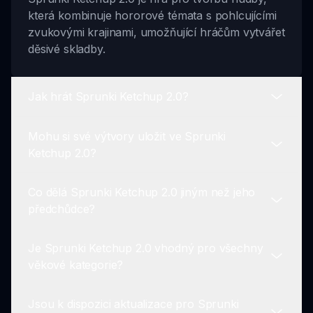
která kombinuje hororové témata s pohlcujícími
zvukovými krajinami, umožňující hráčům vytvářet
děsivé skladby.
Jak hrát Sprunki Ketchup 2.0?
Mohu si své výtvory uložit ve Sprunki
Hrajete výběrem postav, uspořádáním jejich
Ketchup 2.0?
smyček, experimentováním s různými prvky a
finálním vyladěním svých unikátních skladeb.
Co dělá Sprunki Ketchup 2.0 jiným než jeho
Ano! Můžete si uložit své strašidelné skladby a
předchůdce?
sdílet je se Sprunki komunitou, předvádějte své
hudební dovednosti.
Je Sprunki Ketchup 2.0 vhodný pro všechny
Sprunki Ketchup 2.0 zvyšuje hororové prvky s
věkové kategorie?
temnější estetikou, děsivějšími zvukovými
krajinami a intenzivnějšími herními zážitky.
Jsou k dispozici aktualizace pro Sprunki
Sprunki Ketchup 2.0 obsahuje hororová témata