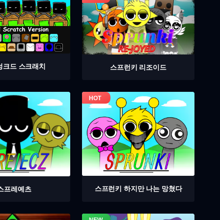
렁크드 스크래치
스프런키 리조이드
스프런키 하지만 나는 망쳤다
스프레예츠