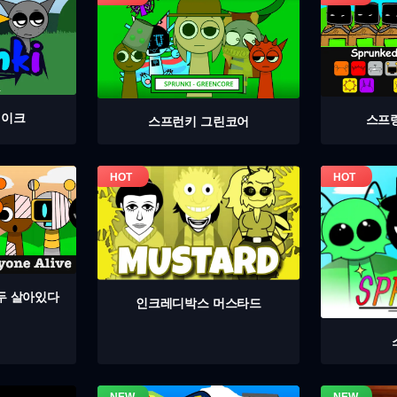
테이크
스프
스프런키 그린코어
두 살아있다
인크레디박스 머스타드