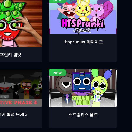
Htsprunkis 리테이크
프런키 팝잇
키 확정 단계 3
스프렁키스 월드