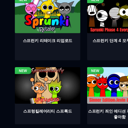
스프런키 단계 4 모
스프런키 리테이크 리업로드
스프렁킬레어리티 스프록드
스프런키 죄인 에디션
좋아함