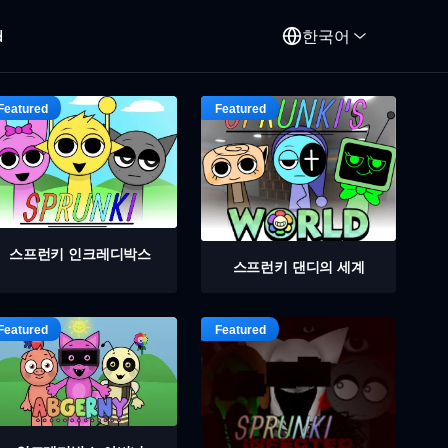
d
한국어
스프런키 인크레디박스
스프런키 댄디의 세계