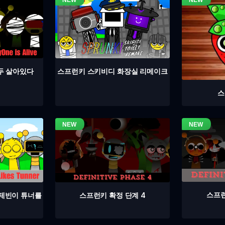
두 살아있다
스프런키 스키비디 화장실 리메이크
스
스프런
스프런키 확정 단계 4
 제빈이 튜너를