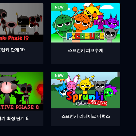
런키 단계 19
스프런키 피코수케
스프런키 리테이크 디럭스
키 확정 단계 8