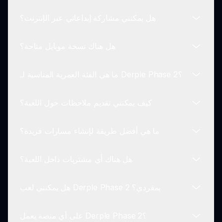
أصوات جديدة، ورسوم متحركة، وميزات مصممة لتعزيز
هل يمكنني مشاركة إبداعاتي عبر الإنترنت؟
الإبداع والتفاعل.
نعم! يلتزم المطورون بتقديم تحديثات منتظمة وتحسينات
مستندة بالكامل على ملاحظات اللاعبين.
هل هناك نسخة موبايل متاحة؟
بالطبع! لديك الفرصة لمشاركة إبداعاتك الموسيقية مع
مجتمع Derple Phase 2 عبر الإنترنت.
ما هي الفئة العمرية المناسبة لـ Derple Phase 2؟
حاليًا، تم تصميم Derple Phase 2 بشكل أساسي
لمتصفحات الويب ولكن يمكن اللعب عليه على الأجهزة
كيف يمكنني تقديم ملاحظات حول اللعبة؟
المحمولة التي تدعم الوصول إلى الويب.
Derple Phase 2 مناسب لجميع الفئات العمرية، مما
يجعله خيارًا ممتازًا للعائلات للاستمتاع بصنع الموسيقى
ما هي أفضل طريقة لإنشاء مسارات فريدة؟
معًا.
يمكن للاعبين تقديم ملاحظات مباشرة من خلال واجهة
اللعبة أو الانضمام إلى منتديات المجتمع حيث يجمع
هل هناك أي مشتريات داخل اللعبة؟
المطورون رؤى اللاعبين.
تجربة التركيبات المختلفة للشخصيات وطبقات الصوت
هي أفضل طريقة لإنشاء مسارات موسيقية فريدة في
هل يمكنني لعب Derple Phase 2 بمفردي؟
Derple Phase 2.
لا، Derple Phase 2 مجاني تمامًا للعب، مما يضمن أن
يتمكن الجميع من الاستمتاع باللعبة دون حواجز مالية.
على أي منصة يعمل Derple Phase 2؟
نعم، يمكنك بسهولة لعب Derple Phase 2 بمفردك وما