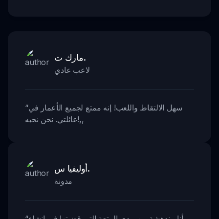
مارك ت.
لاعب عادي
سهل الالتقاط واللعب! إنه ممتع لجميع الأعمار في
“
,,
عائلتي. نحن نحبه!
أوليفيا س.
مدونة
أنا مندهشة من مدى المتعة التي قضيتها في إنشاء
“