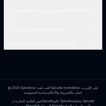
زلت تتمتع بتجربة صنع موسيقى مثيرة.
ما المهارات التي أحتاجها للاستمتاع بـ Derple Phase
يعمل Derple Phase 2 مباشرة في متصفح الويب
2؟
الخاص بك، مما يسهل الوصول إليه من أي جهاز متوافق.
هل هناك قصة لـ Derple Phase 2؟
لا تحتاج إلى أي خبرة موسيقية سابقة؛ يمكن لأي شخص
الاستمتاع وإنشاء الموسيقى مع Derple Phase 2 بفضل
كيف يمكنني تعلم تقنيات متقدمة في اللعبة؟
تصميمه سهل الاستخدام.
على الرغم من أن Derple Phase 2 يركز على إنشاء
الموسيقى، يمكن للاعبين الانغماس في شخصية Derple
الغريبة من خلال التفاعلات الصوتية.
يمكن للاعبين اكتشاف التقنيات المتقدمة من خلال مصادر
المجتمع، والدروس، وتجربة تركيبات صوتية جديدة في
اللعبة.
Sprunki.io: العب لعبة Sprunki Incredibox على الإنترنت
2026
@
اتصل بنا
الشروط والأحكام
سياسة الخصوصية
ضاغط Sprunki
عالم Sprunkis
تغيير العلامة التجارية لSprunki
المرحلة 4 Sprunki كلهم على قيد الحياة
مدرسة Sprunki