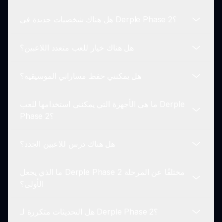
هل هناك شخصيات جديدة في Derple Phase 2؟
للشروع في لعب Derple Phase 2، اضغط ببساطة على
رابط اللعبة المقدم واتبع التعليمات على الشاشة للدخول
هل هناك خيار للعب متعدد اللاعبين؟
إلى بيئة اللعبة.
نعم، يقدم Derple Phase 2 العديد من الشخصيات
الجديدة التي تساهم بأصوات فريدة، مما يتيح المزيد من
هل يمكنني حفظ مساراتي الموسيقية؟
الإمكانيات لإنشاء الموسيقى.
بالطبع! يسمح لك Derple Phase 2 بالتعاون مع الأصدقاء
أو المشاركة في تحديات عالمية لإنشاء الموسيقى معًا.
ما هي الأجهزة التي يمكنني استخدامها للعب Derple
نعم، يمكنك حفظ مساراتك الموسيقية للعودة إليها لاحقًا أو
Phase 2؟
مشاركتها مع الأصدقاء في مجتمع Derple Phase 2.
هل هناك درس للاعبين الجدد؟
Derple Phase 2 متاح على معظم الأجهزة التي تحتوي
على متصفح ويب، مما يضمن أن مجموعة واسعة من
ما الذي يجعل Derple Phase 2 مختلفًا عن المرحلة
اللاعبين يمكنهم الاستمتاع باللعبة.
نعم، عند بدء اللعبة لأول مرة، هناك درس تفاعلي
الأولى؟
يساعدك في التعرف على الآليات والميزات الأساسية.
هل التحديثات متكررة لـ Derple Phase 2؟
توسع Derple Phase 2 على الأصل من خلال تقديم