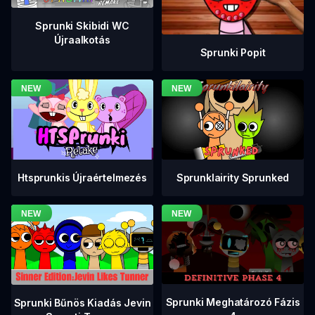
Sprunki Skibidi WC
Újraalkotás
Sprunki Popit
Htsprunkis Újraértelmezés
Sprunklairity Sprunked
Sprunki Meghatározó Fázis
Sprunki Bűnös Kiadás Jevin