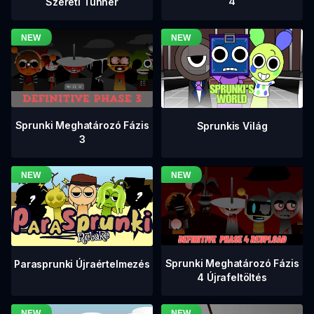
4
Szereti Tunner
Sprunki Meghatározó Fázis
Sprunkis Világ
3
Sprunki Meghatározó Fázis
Parasprunki Újraértelmezés
4 Újrafeltöltés