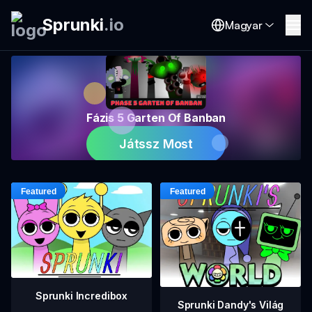
Sprunki
.
io
Magyar
Fázis 5 Garten Of Banban
Játssz Most
Sprunki Incredibox
Sprunki Dandy's Világ