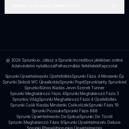
Vannak különböző játékmódok?
fel a kapcsolatot a támogatással.
Jelenleg a haladás nem mentődik automatikusan,
így győződj meg róla, hogy egy lejátszás alatt
befejezed a játékot.
A Fázis 5 Garten Of Banban elsősorban a kreatív
és magával ragadó játékmenetre összpontosít,
nincsenek egyértelmű módok.
@
2026
Sprunki.io: Játssz a Sprunki Incredibox játékban online
Adatvédelmi nyilatkozat
Felhasználási feltételek
Kapcsolat
Sprunki Újraértelmezés Újrafeltöltés
Sprunki Fázis 4 Mindenki Ép
Sprunki Skibidi WC Újraalkotás
Sprunki Popit
Sprunklairity Sprunked
Sprunki Bűnös Kiadás Jevin Szereti Tunner
Sprunki Meghatározó Fázis 4
Sprunki Meghatározó Fázis 3
Sprunkis Világ
Sprunki Meghatározó Fázis 4 Újrafeltöltés
Sprunki Csók Kiadás Mindenki Csókolózik
Sprunki Fázis 19
Sprunki Picosuke
Sprunki Fázis 888
Sprunki Újraértelmezés De Epikus
Sprunki De Törött
Sprunki Meghatározó Fázis 8
Sprunki Újraértelmezés Deluxe
Sprunki Phase
Htsprunkis Újraértelmezés