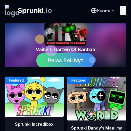
Sprunki
.
io
Suomi
Vaihe 5 Garten Of Banban
Pelaa Peli Nyt
Sprunki Incredibox
Sprunki Dandy's Maailma