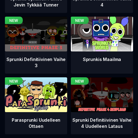
4
Jevin Tykkää Tunner
Sprunki Definitiivinen Vaihe
Sprunkis Maailma
3
Sprunki Definitiivinen Vaihe
Parasprunki Uudelleen
4 Uudelleen Lataus
Ottaen