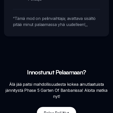
“
Tämä mod on pelinvaihtaja; avattava sisältö
pitää minut palaamassa yhä uudelleen!
,,
Innostunut Pelaamaan?
Älä jää paitsi mahdollisuudesta kokea ainutlaatuista
jännitystä Phase 5 Garten Of Banbanissa! Aloita matka
nyt!
Pelaa Peli Nyt