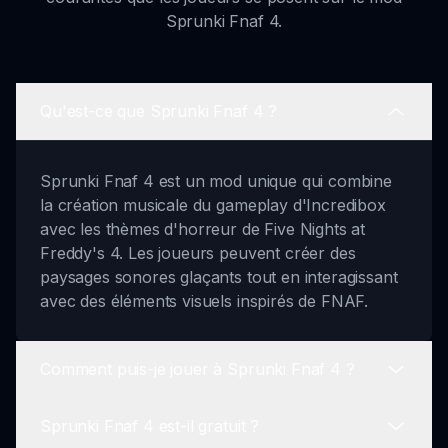
Sprunki Fnaf 4.
Qu'est-ce que Sprunki Fnaf 4 ?
Sprunki Fnaf 4 est un mod unique qui combine
la création musicale du gameplay d'Incredibox
avec les thèmes d'horreur de Five Nights at
Freddy's 4. Les joueurs peuvent créer des
paysages sonores glaçants tout en interagissant
avec des éléments visuels inspirés de FNAF.
Comment puis-je jouer à Sprunki Fnaf 4 ?
Sprunki Fnaf 4 est-il gratuit ?
Pour jouer à Sprunki Fnaf 4, il vous suffit de