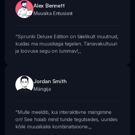
Alex Bennett
Muusika Entusiast
“
Sprunki Deluxe Edition on täielikult muutnud,
kuidas ma muusikaga tegelen. Tänavakultuuri
ja loovuse segu on lummav!
,,
Jordan Smith
Mängija
“
Mulle meeldib, kui interaktiivne mängimine
on! See hoiab mind tunde tegutsedes, uurides
kõiki muusikalisi kombinatsioone.
,,