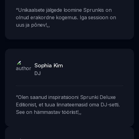
“
Unikaalsete jälgede loomine Sprunkis on
olnud erakordne kogemus. Iga sessioon on
uus ja põnev!
,,
Sophia Kim
DJ
“
Olen saanud inspiratsiooni Sprunki Deluxe
Editionist, et tuua linnateemasid oma DJ-setti.
See on hämmastav tööriist!
,,