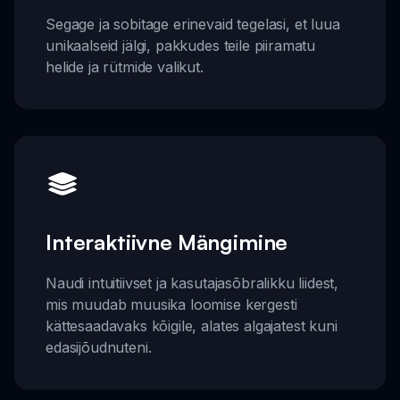
Segage ja sobitage erinevaid tegelasi, et luua
unikaalseid jälgi, pakkudes teile piiramatu
helide ja rütmide valikut.
Interaktiivne Mängimine
Naudi intuitiivset ja kasutajasõbralikku liidest,
mis muudab muusika loomise kergesti
kättesaadavaks kõigile, alates algajatest kuni
edasijõudnuteni.