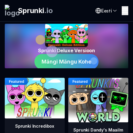
Sprunki
.
io
Eesti
Sprunki Deluxe Versioon
Mängi Mängu Kohe
Sprunki Incredibox
Sprunki Dandy's Maailm