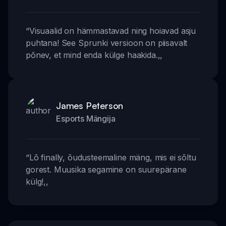
“
Visuaalid on hämmastavad ning hoiavad asju
puhtana! See Sprunki versioon on piisavalt
põnev, et mind enda külge haakida.
,,
James Peterson
Esports Mängija
“
Lõ finally, õudusteemaline mäng, mis ei sõltu
gorest. Muusika segamine on suurepärane
külg!
,,