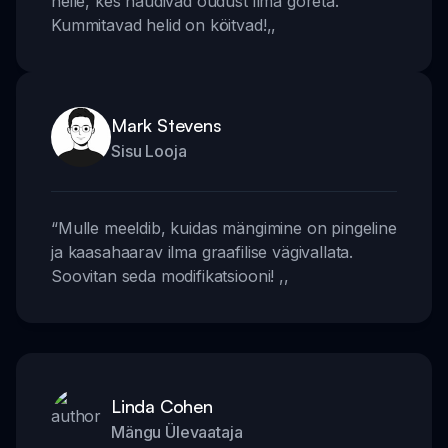
neile, kes naudivad õudust ilma goreta.
Kummitavad helid on köitvad!
,,
Mark Stevens
Sisu Looja
“
Mulle meeldib, kuidas mängimine on pingeline
ja kaasahaarav ilma graafilise vägivallata.
Soovitan seda modifikatsiooni!
,,
Linda Cohen
Mängu Ülevaataja