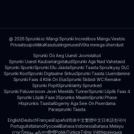
rohkem teismelised ja täiskasvanud, kes hindavad
Kuigi see konkreetne modifikatsioon on
pingelist mängu.
ühemängija, saavad mängijad jagada oma
kogemusi ja segusid sõpradega offline või läbi
sotsiaalmeedia.
@
2026
Sprunki.io: Mängi Sprunki Incredibox Mängu Veebis
Privaatsuspoliitika
Kasutustingimused
Võta meiega ühendust
Sprunki Öö Aeg Uuesti Joonistatud
Sprunki Uuesti Kaubamärgistatud
Sprunki Aga Nad Vahetasid
Sprunki Spunkr
Sprunki Ellu Jääda
Sprunki Taasta Sprunkyay DLC
Sprunki Kool
Sprunki Digitaalne Sirkus
Sprunki Taasta Uuendamine
Sprunki Faas 4 Kõik On Elus
Sprunki Skibidi WC Remake
Sprunki Popit
Sprunklairity Sprunked
Sprunki Patuversioon Jevin Meeldib Tunner
Sprunki Lõplik Faas 4
Sprunki Lõplik Faas 3
Sprunkis Maailm
Sprunki Phase
Htsprunkis Taasta
Abgerny Aga See On Piserdama
Parasprunki Taasta
English
Deutsch
Français
Español
简体中文
繁體中文
日本語
한국어
Português
Italiano
Русский
Bahasa Indonesia
Bahasa Melayu
ภาษาไทย
بالعربية
বাংলা
हिन्दी
Polski
Türkçe
Tiếng Việt
Українська