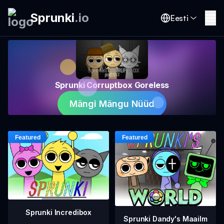
Sprunki
.
io
Eesti
Sprunki Corruptbox Goreless
Mängi Mängu Nüüd
Sprunki Incredibox
Sprunki Dandy's Maailm