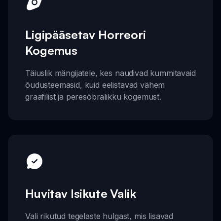
Ligipääsetav Horreori
Kogemus
Täiuslik mängijatele, kes naudivad kummitavaid
õudusteemasid, kuid eelistavad vähem
graafilist ja peresõbralikku kogemust.
Huvitav Isikute Valik
Vali rikutud tegelaste hulgast, mis lisavad