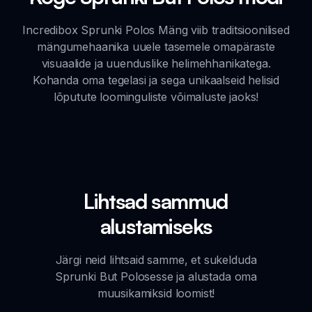
Incredibox Sprunki Polos Mäng viib traditsioonilised
mängumehaanika uuele tasemele omapäraste
visuaalide ja uuenduslike helimehhanikatega.
Kohanda oma tegelasi ja sega unikaalseid helisid
lõputute loominguliste võimaluste jaoks!
Lihtsad sammud
alustamiseks
Järgi neid lihtsaid samme, et sukelduda
Sprunki But Polosesse ja alustada oma
muusikamiksid loomist!