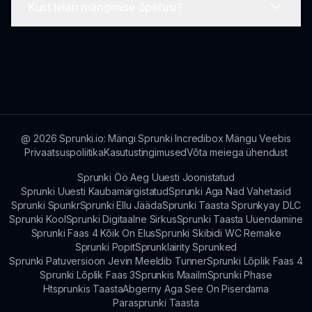
Kust leian mängimise õpetusi?
nutitelefone, tagades, et kõik saavad lõbusalt
Kuigi konkreetseid ajakavasid ei jagata, on
liituda.
arendajad pühendunud Sprunki But Polosi
parendamisele ja uute funktsioonide
Sa saad leida kasulikke õpetusi ja kogukonna
tutvustamisele vastavalt kasutaja tagasisidele.
näpunäiteid foorumitelt ja sotsiaalmeedia
platvormidelt, mis on keskendunud Sprunki But
Polosi mängukogemuse rikastamisele.
@
2026
Sprunki.io: Mängi Sprunki Incredibox Mängu Veebis
Privaatsuspoliitika
Kasutustingimused
Võta meiega ühendust
Sprunki Öö Aeg Uuesti Joonistatud
Sprunki Uuesti Kaubamärgistatud
Sprunki Aga Nad Vahetasid
Sprunki Spunkr
Sprunki Ellu Jääda
Sprunki Taasta Sprunkyay DLC
Sprunki Kool
Sprunki Digitaalne Sirkus
Sprunki Taasta Uuendamine
Sprunki Faas 4 Kõik On Elus
Sprunki Skibidi WC Remake
Sprunki Popit
Sprunklairity Sprunked
Sprunki Patuversioon Jevin Meeldib Tunner
Sprunki Lõplik Faas 4
Sprunki Lõplik Faas 3
Sprunkis Maailm
Sprunki Phase
Htsprunkis Taasta
Abgerny Aga See On Piserdama
Parasprunki Taasta