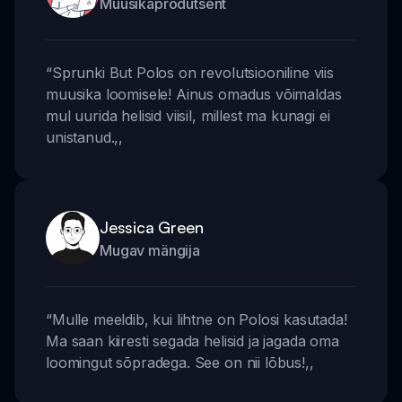
Muusikaprodutsent
“
Sprunki But Polos on revolutsiooniline viis
muusika loomisele! Ainus omadus võimaldas
mul uurida helisid viisil, millest ma kunagi ei
unistanud.
,,
Jessica Green
Mugav mängija
“
Mulle meeldib, kui lihtne on Polosi kasutada!
Ma saan kiiresti segada helisid ja jagada oma
loomingut sõpradega. See on nii lõbus!
,,