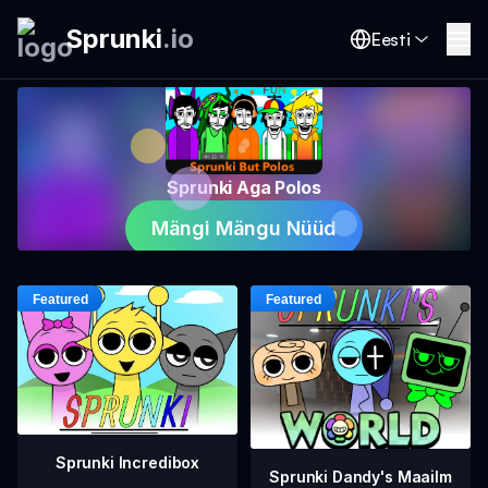
Sprunki
.
io
Eesti
Sprunki Aga Polos
Mängi Mängu Nüüd
Sprunki Incredibox
Sprunki Dandy's Maailm