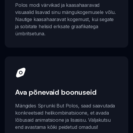
Polos modi värvikad ja kaasahaaravad
visuaalid lisavad sinu mängukogemusele võlu.
Nautige kaasahaaravat kogemust, kui segate
ja sobitate helisid erksate graafikatega
ümbritsetuna.
Ava põnevaid boonuseid
Mängides Sprunki But Polos, saad saavutada
konkreetseid helikombinatsioone, et avada
lõbusaid animatsioone ja lisasisu. Väljakutsu
end avastama kõiki peidetud omadusi!