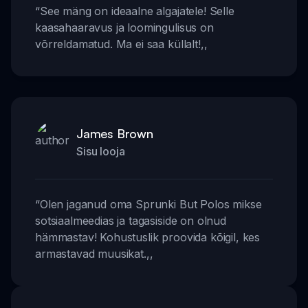
“
See mäng on ideaalne algajatele! Selle
kaasahaaravus ja loomingulisus on
võrreldamatud. Ma ei saa küllalt!
,,
James Brown
Sisu looja
“
Olen jaganud oma Sprunki But Polos mikse
sotsiaalmeedias ja tagasiside on olnud
hämmastav! Kohustuslik proovida kõigil, kes
armastavad muusikat.
,,