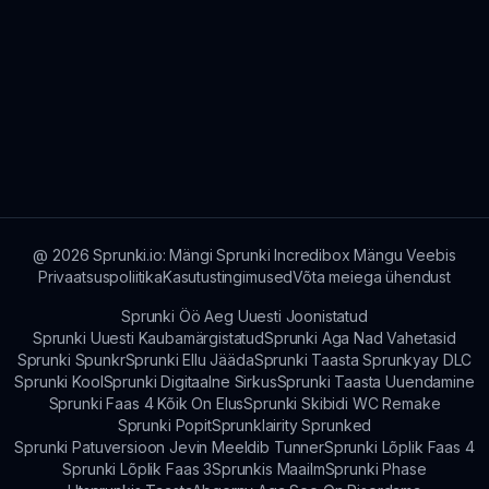
@
2026
Sprunki.io: Mängi Sprunki Incredibox Mängu Veebis
Privaatsuspoliitika
Kasutustingimused
Võta meiega ühendust
Sprunki Öö Aeg Uuesti Joonistatud
Sprunki Uuesti Kaubamärgistatud
Sprunki Aga Nad Vahetasid
Sprunki Spunkr
Sprunki Ellu Jääda
Sprunki Taasta Sprunkyay DLC
Sprunki Kool
Sprunki Digitaalne Sirkus
Sprunki Taasta Uuendamine
Sprunki Faas 4 Kõik On Elus
Sprunki Skibidi WC Remake
Sprunki Popit
Sprunklairity Sprunked
Sprunki Patuversioon Jevin Meeldib Tunner
Sprunki Lõplik Faas 4
Sprunki Lõplik Faas 3
Sprunkis Maailm
Sprunki Phase