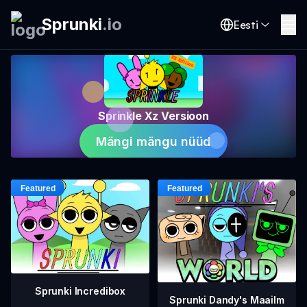
Sprunki
.
io
Eesti
Sprinkle Xz Versioon
Mängi mängu nüüd
Sprunki Incredibox
Sprunki Dandy's Maailm