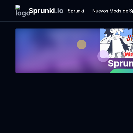
Sprunki
.
io
Sprunki
Nuevos Mods de S
Sprun
Jug