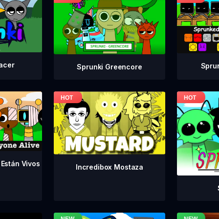
acer
Spru
Sprunki Greencore
 Están Vivos
Incredibox Mostaza