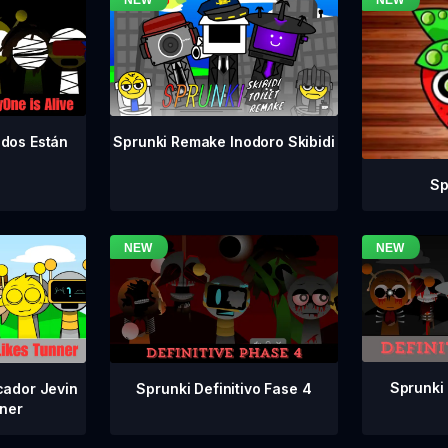
odos Están
Sprunki Remake Inodoro Skibidi
Sp
Sprunki 
Sprunki Definitivo Fase 4
cador Jevin
ner