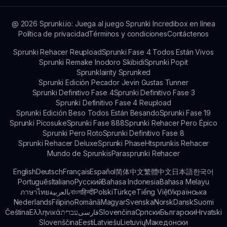
@
2026
Sprunki.io: Juega al juego Sprunki Incredibox en línea
Política de privacidad
Términos y condiciones
Contáctenos
Sprunki Rehacer Reupload
Sprunki Fase 4 Todos Están Vivos
Sprunki Remake Inodoro Skibidi
Sprunki Popit
Sprunklairity Sprunked
Sprunki Edición Pecador Jevin Gustas Tunner
Sprunki Definitivo Fase 4
Sprunki Definitivo Fase 3
Sprunki Definitivo Fase 4 Reupload
Sprunki Edición Beso Todos Están Besando
Sprunki Fase 19
Sprunki Picosuke
Sprunki Fase 888
Sprunki Rehacer Pero Épico
Sprunki Pero Roto
Sprunki Definitivo Fase 8
Sprunki Rehacer Deluxe
Sprunki Phase
Htsprunkis Rehacer
Mundo de Sprunkis
Parasprunki Rehacer
English
Deutsch
Français
Español
简体中文
繁體中文
日本語
한국어
Português
Italiano
Русский
Bahasa Indonesia
Bahasa Melayu
ภาษาไทย
بالعربية
বাংলা
हिन्दी
Polski
Türkçe
Tiếng Việt
Українська
Nederlands
Filipino
Română
Magyar
Svenska
Norsk
Dansk
Suomi
Čeština
Ελληνικά
עברית
فارسی
Slovenčina
Српски
Български
Hrvatski
Slovenščina
Eesti
Latviešu
Lietuvių
Македонски