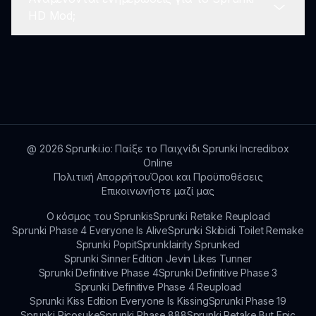
συνεργαστείτε με φίλους online.
Αν αντιμετωπίσετε οποιαδήποτε τεχνικά
HD Mod;
προβλήματα, συμβουλευτείτε την ενότητα
βοήθειας στο sprunki.io ή επικοινωνήστε με
την υποστήριξη για περαιτέρω βοήθεια.
Ναι, προγραμματίζονται τακτικές
ενημερώσεις για τη βελτίωση του gameplay και
την εισαγωγή νέων χαρακτηριστικών,
ενισχύοντας τη συνολική εμπειρία των
παικτών.
@
2026
Sprunki.io: Παίξε το Παιχνίδι Sprunki Incredibox
Online
Πολιτική Απορρήτου
Όροι και Προϋποθέσεις
Επικοινωνήστε μαζί μας
Ο κόσμος του Sprunkis
Sprunki Retake Reupload
Sprunki Phase 4 Everyone Is Alive
Sprunki Skibidi Toilet Remake
Sprunki Popit
Sprunklairity Sprunked
Sprunki Sinner Edition Jevin Likes Tunner
Sprunki Definitive Phase 4
Sprunki Definitive Phase 3
Sprunki Definitive Phase 4 Reupload
Sprunki Kiss Edition Everyone Is Kissing
Sprunki Phase 19
Sprunki Picosuke
Sprunki Phase 888
Sprunki Retake But Epic