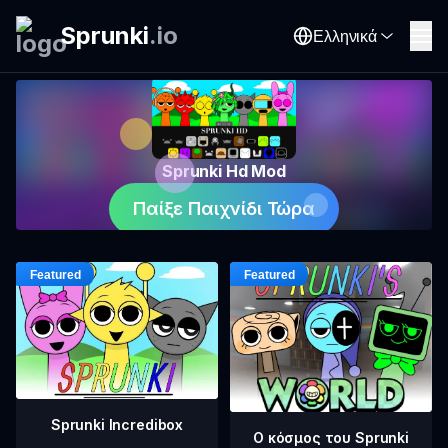
Sprunki
.
io
Ελληνικά
Sprunki Hd Mod
Παίξε Παιχνίδι Τώρα
Sprunki Incredibox
Ο κόσμος του Sprunki