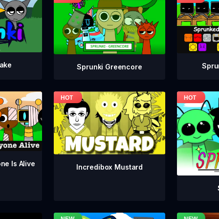
take
Spru
Sprunki Greencore
ne Is Alive
Incredibox Mustard