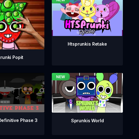
Htsprunkis Retake
runki Popit
Definitive Phase 3
Sprunkis World