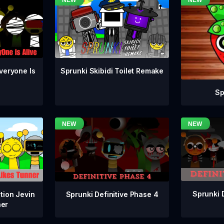
veryone Is
Sprunki Skibidi Toilet Remake
Sp
Sprunki 
Sprunki Definitive Phase 4
tion Jevin
ner