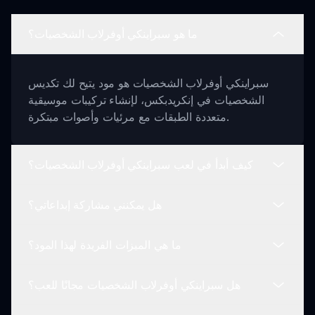
ما هو سبراينكي أوفرلاب الشخصيات؟
سبراينكي أوفرلاب الشخصيات هو مود يتيح لك تكديس
الشخصيات في إنكريدبكس، لإنشاء تركيبات موسيقية
متعددة الطبقات مع مرئيات وأصوات مبتكرة.
كيف أبدأ في لعب سبراينكي أوفرلاب الشخصيات؟
هل يمكنني مشاركة إبداعاتي؟
للعب، اختر شخصياتك، اسحبها واصطفها على المسرح،
وابدأ في تجربة تركيبات الأصوات لإنشاء موسيقاك
ما هي الميزات الفريدة لهذا المود؟
الفريدة!
نعم! بمجرد أن تخلق تحفتك في سبراينكي أوفرلاب
الشخصيات، يمكنك حفظها ومشاركتها مع مجتمع
هل سبراينكي أوفرلاب الشخصيات مجانًا للعب؟
سبراينكي.
يتميز هذا المود بتكديس الشخصيات، ومناظر صوتية
ديناميكية، وآليات وضع مبتكرة لتعزيز طريقة اللعب بينما