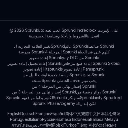
بالرجوع إليها وتعديل تركيباتك الصوتية الفريدة متى شئت.
Sprunki.io: العب لعبة Sprunki Incredibox على الإنترنت
2026
@
اتصل بنا
الشروط والأحكام
سياسة الخصوصية
ضاغط Sprunki
عالم Sprunkis
تغيير العلامة التجارية لSprunki
المرحلة 4 Sprunki كلهم على قيد الحياة
مدرسة Sprunki
إعادة تصوير Sprunkyay DLC من Sprunki
إعادة صنع مرحاض Sprunki Skibidi
إعادة تحميل إعادة تصوير Sprunki
إعادة تصوير Parasprunki
إعادة تصوير Htsprunkis
نجاة Sprunki
رسمة جديدة لوقت الليل من Sprunki
نسخة Sprunki الخاطئ Jevin يحب تونر
إصدار نهائي من المرحلة 4 من Sprunki
دوائر رقمية من Sprunki
إصدار نهائي من المرحلة 3 من Sprunki
Sprunklairity Sprunked
Sprunki سبونكر
Sprunki لكنهم بدلوا مواقعهم
Abgerny لكن إنه رذاذ
Sprunki Phase
English
Deutsch
Français
Español
简体中文
繁體中文
日本語
한국어
Português
Italiano
Русский
Bahasa Indonesia
Bahasa Melayu
Українська
Tiếng Việt
Türkçe
Polski
हिन्दी
বাংলা
بالعربية
ภาษาไทย