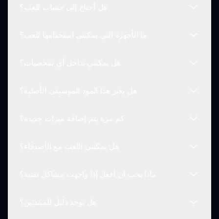
هل أحتاج إلى حساب للعب؟
يحتفظ بعناصر سبراينكي الكلاسيكية.
نعم، يمكنك لعب سبراينكي أوفرلاب الشخصيات مجانًا
على sprunki.io، مما يجعله متاحًا للجميع!
ما الأجهزة التي يمكنني استخدامها للعب؟
لا يلزم حساب للعب سبراينكي أوفرلاب الشخصيات. فقط
قم بزيارة sprunki.io وابدأ على الفور!
هل يمكنني تداخل أي شخصيات؟
يمكنك لعب سبراينكي أوفرلاب الشخصيات على أي جهاز
به اتصال بالإنترنت، بما في ذلك أجهزة الكمبيوتر والأجهزة
هل يغير هذا المود الموسيقى الأصلية؟
اللوحية والأجهزة المحمولة.
نعم! يمكنك تداخل أي شخصيات متاحة في اللعبة، مما
يسمح بإبداعات فريدة ولا حصر لها من الأصوات.
كم مرة يتم إضافة ميزات جديدة؟
ليس بالضبط. بينما تبقى الموسيقى الأصلية، يتيح لك المود
إنشاء مجموعات جديدة وتباينات من خلال تكديس
هل يمكنني اللعب مع الأصدقاء؟
الشخصيات.
يقوم المطورون بتحديث سبراينكي أوفرلاب الشخصيات
بانتظام مع ميزات وتحسينات جديدة، مما يجعل طريقة
ماذا يجب أن أفعل إذا واجهت مشاكل تقنية؟
اللعب جديدة وجذابة.
نعم! بينما يعد سبراينكي أوفرلاب الشخصيات تجربة فردية،
يمكنك مشاركة إبداعاتك مع الأصدقاء لمشاركة مرح
هل يوجد دليل للمبتدئين؟
جماعي.
إذا واجهت أي مشاكل تقنية أثناء اللعب، قم بزيارة قسم