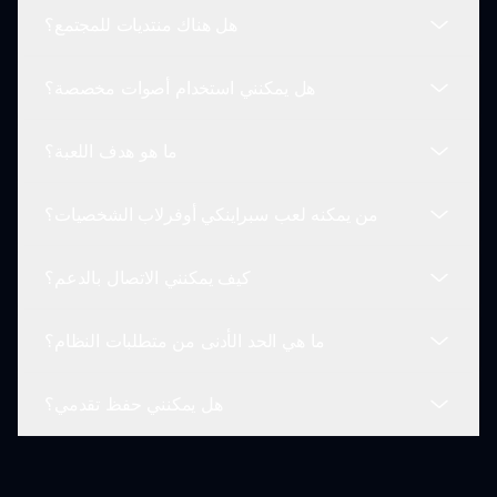
الدعم على sprunki.io للحصول على المساعدة ونصائح
هل هناك منتديات للمجتمع؟
الإصلاح.
بالتأكيد! يتضمن سبراينكي أوفرلاب الشخصيات نصائح
مفيدة ودليلاً تمهيدياً لمساعدة المبتدئين في تجربتهم
هل يمكنني استخدام أصوات مخصصة؟
الأولى.
نعم، يمكنك الانضمام إلى منتديات مجتمع سبراينكي على
sprunki.io للتواصل مع لاعبين آخرين، ومشاركة
ما هو هدف اللعبة؟
إبداعاتك، والحصول على نصائح.
في الوقت الحالي، لا يدعم المود الأصوات المخصصة،
ولكن يُشجع اللاعبون على التجربة مع الأصوات الموجودة
من يمكنه لعب سبراينكي أوفرلاب الشخصيات؟
من أجل الإبداع.
الهدف هو استكشاف الإبداع الموسيقي من خلال تداخل
الشخصيات وإنشاء مناظر صوتية فريدة من خلال التجربة.
كيف يمكنني الاتصال بالدعم؟
يمكن لأي شخص يهتم بالموسيقى والإبداع أن يلعب
سبراينكي أوفرلاب الشخصيات، مما يجعله مناسبًا لجميع
ما هي الحد الأدنى من متطلبات النظام؟
الأعمار.
للاستفسارات المتعلقة بالدعم، يرجى زيارة قسم
المساعدة على sprunki.io للعثور على خيارات الاتصال
هل يمكنني حفظ تقدمي؟
والحصول على المساعدة التي تحتاجها.
طالما لديك جهاز يمكنه تشغيل متصفح ويب والاتصال
بالإنترنت، فلا توجد متطلبات نظام محددة للعب.
نعم! يمكنك حفظ إبداعاتك الموسيقية، مما يسمح لك