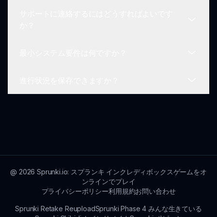
求することです。
サポートに連絡するにはどうすればよいです
音楽と創造性に興味のある人なら誰でもスプランキ
か？
ーキャラクターオーバーラップをプレイできるた
め、年齢を問わず楽しめます。
最小システム要件は何ですか？
サポートに関する問い合わせは、sprunki.ioのヘル
プセクションにアクセスして、連絡オプションを見
進行状況を保存できますか？
つけ、必要な支援を受けてください。
ウェブブラウザを実行でき、インターネットに接続
できるデバイスがあれば、プレイするのに特別なシ
ステム要件はありません。
はい！音楽創作物を保存できるため、いつでもユニ
ークなサウンドコムポジションを再訪して修正でき
ます。
@
2026
Sprunki.io: スプランキ インクレディボックスゲームをオ
ンラインでプレイ
プライバシーポリシー
利用規約
お問い合わせ
Sprunki Retake Reupload
Sprunki Phase 4 みんな生きている