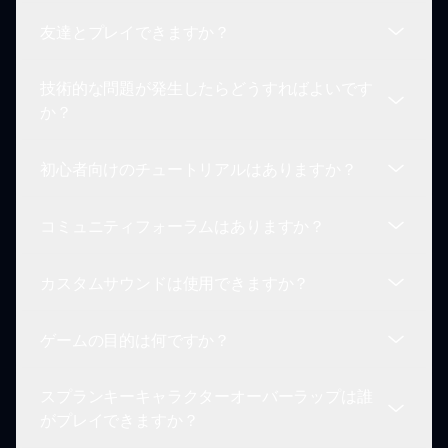
残りますが、キャラクタースタッキングを通じて新
友達とプレイできますか？
しい組み合わせやバリエーションを作成することが
開発者は定期的にスプランキーキャラクターオーバ
できます。
ーラップを新機能や改善で更新し、ゲームプレイを
技術的な問題が発生したらどうすればよいです
新鮮で魅力的なものに保ちます。
はい！スプランキーキャラクターオーバーラップは
か？
シングルプレイヤーの体験ですが、友達と創作物を
共有して協力的な楽しみを得ることができます。
初心者向けのチュートリアルはありますか？
プレイ中に技術的な問題が発生した場合は、
sprunki.ioのサポートセクションにアクセスし、ア
コミュニティフォーラムはありますか？
シスタンスやトラブルシューティングのヒントを得
もちろん！スプランキーキャラクターオーバーラッ
てください。
プには便利なヒントや初めての体験を手助けする導
カスタムサウンドは使用できますか？
入チュートリアルが含まれています。
はい、sprunki.ioのスプランキーコミュニティフォ
ーラムに参加して他のプレイヤーとつながり、自分
ゲームの目的は何ですか？
の創作物を共有したり、ヒントを得たりできます。
現在、このモッドはカスタムサウンドをサポートし
ていませんが、プレイヤーは既存の音を使用して創
スプランキーキャラクターオーバーラップは誰
造性を発揮することが奨励されています。
目的は、キャラクターを重ねて実験を通じてユニー
がプレイできますか？
クなサウンドスケープを作成し、音楽の創造性を探