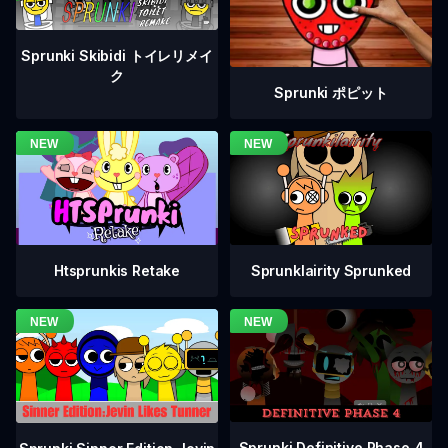
Sprunki Skibidi トイレリメイ
ク
Sprunki ポピット
Htsprunkis Retake
Sprunklairity Sprunked
Sprunki Definitive Phase 4