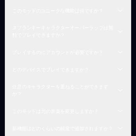
にドラッグして重ね、音の組み合わせを試してユニ
このモッドのユニークな機能は何ですか？
ークな音楽を作成します！
はい！スプランキーキャラクターオーバーラップで
傑作を作成したら、それを保存してスプランキーコ
スプランキーキャラクターオーバーラップは無
ミュニティと共有できます。
このモッドは、キャラクタースタッキング、ダイナ
料でプレイできますか？
ミックなサウンドスケープ、革新的な配置メカニク
スを備えており、ゲームプレイを向上させつつクラ
プレイするのにアカウントが必要ですか？
シックスプランキーの要素を保持します。
はい、スプランキーキャラクターオーバーラップは
sprunki.ioで無料でプレイ可能で、誰にでもアクセ
どのデバイスでプレイできますか？
スできます！
スプランキーキャラクターオーバーラップをプレイ
するのにアカウントは必要ありません。sprunki.io
任意のキャラクターを重ねることができます
にアクセスしてすぐに始められます！
インターネット接続がある任意のデバイス、コンピ
か？
ュータ、タブレット、モバイルデバイスでスプラン
キーキャラクターオーバーラップをプレイできま
このモッドは元の音楽を変更しますか？
す。
はい！ゲーム内の任意のキャラクターを重ねること
ができ、無限の組み合わせとユニークなサウンドの
新機能はどのくらいの頻度で追加されますか？
創作を楽しめます。
正確にはそうではありません。元の音楽はそのまま