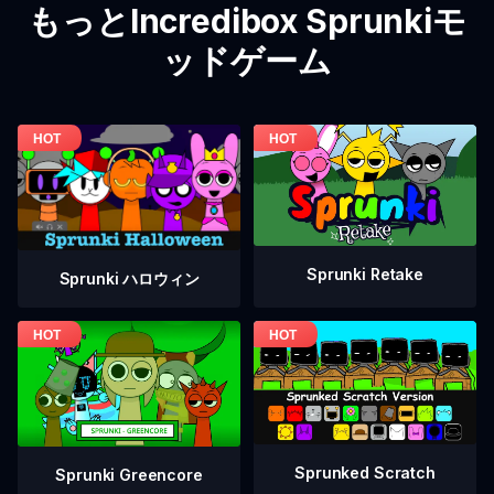
もっとIncredibox Sprunkiモ
ッドゲーム
Sprunki Retake
Sprunki ハロウィン
Sprunked Scratch
Sprunki Greencore