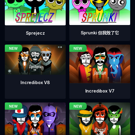
Sprunki 但我毁了它
Sprejecz
Incredibox V8
Incredibox V7