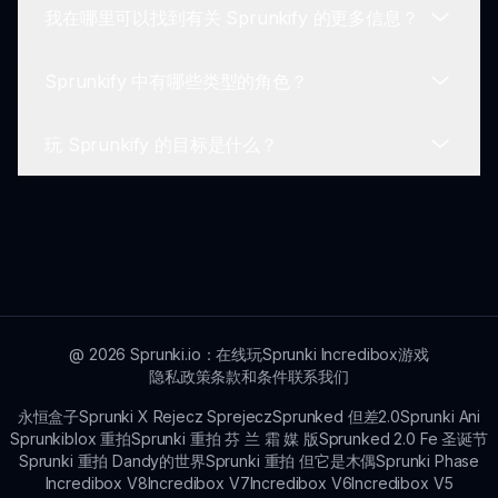
我在哪里可以找到有关 Sprunkify 的更多信息？
是的，Sprunkify 允许玩家通过选择不同的角色和实
验各种声音来个性化他们的游戏体验。
Sprunkify 中有哪些类型的角色？
有关更多信息，请访问官方 Sprunkify 页面
sprunki.io 或通过论坛和社交媒体与社区互动。
玩 Sprunkify 的目标是什么？
在 Sprunkify 中，您会发现一系列色彩缤纷的角
色，每个角色都具有独特的设计和声音，让玩家可以
实验各种音乐风格。
玩 Sprunkify Mod 的主要目标是通过混合声音、发
现新组合并通过互动音乐体验来探索创造力。
@
2026
Sprunki.io：在线玩Sprunki Incredibox游戏
隐私政策
条款和条件
联系我们
永恒盒子
Sprunki X Rejecz Sprejecz
Sprunked 但差2.0
Sprunki Ani
Sprunkiblox 重拍
Sprunki 重拍 芬 兰 霜 媒 版
Sprunked 2.0 Fe 圣诞节
Sprunki 重拍 Dandy的世界
Sprunki 重拍 但它是木偶
Sprunki Phase
Incredibox V8
Incredibox V7
Incredibox V6
Incredibox V5