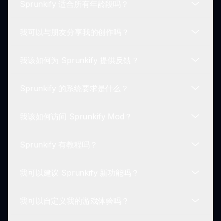
Sprunkify 适合所有年龄段吗？
的喜好。
要开始，只需单击“立即游戏”按钮，选择您的角色，
立即开始实验声音！
我可以与朋友分享我的创作吗？
是的，Sprunkify Mod 旨在让所有年龄段的玩家都
能享受。生动的视觉效果和引人入胜的听觉体验使其
我该如何为 Sprunkify 提供反馈？
对每个人都很可用。
绝对可以！玩家可以轻松通过社交媒体平台和社区论
坛与朋友分享他们独特的节拍和创作。
Sprunkify 的系统要求是什么？
鼓励玩家通过社区论坛和游戏的官方渠道提供反馈，
以帮助进一步改善Sprunkify体验。
我该如何访问 Sprunkify Mod？
Sprunkify 在大多数设备上进行了性能优化，但建议
使用稳定的互联网连接以获得最佳体验。
Sprunkify 有教程吗？
您可以通过访问官方网站 sprunki.io 并点击游戏链接
来访问 Sprunkify Mod。
我可以建议 Sprunkify 新功能吗？
是的！游戏内部和社区论坛中都有教程和指南，帮助
玩家充分利用他们的 Sprunkify 体验。
我可以自定义我的游戏体验吗？
欢迎玩家提出新功能，开发团队会考虑社区反馈以增
强未来的更新。