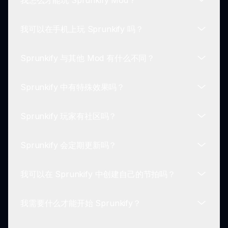
我可以在手机上玩 Sprunkify 吗？
玩 Sprunkify Mod 很简单！选择您的角色，拖放它
们来创建声音，探索各种音乐组合，释放您的创造
Sprunkify 与其他 Mod 有什么不同？
力。
可以！Sprunkify Mod 可以在多个平台上使用，包
括移动设备，因此您可以随时随地享受游戏。
Sprunkify 中有特殊效果吗？
Sprunkify 引入了新的角色风格和音效，使原始体验
得以提升，同时保持 Incredibox 的玩乐本质，提供
Sprunkify 玩家有社区吗？
新鲜的游戏体验。
是的，玩家可以通过实验不同角色组合来解锁特殊动
画和效果，为游戏增加一层惊喜和乐趣。
Sprunkify 会定期更新吗？
绝对有！有一个活跃的玩家社区，分享技巧、窍门和
他们独特的创作，通过合作增强您的游戏体验。
我可以在 Sprunkify 中创建自己的节拍吗？
是的，开发者会定期更新 Sprunkify Mod，推出新
角色、声音和功能，以保持游戏的新鲜和吸引力。
我需要什么才能开始 Sprunkify？
绝对可以！Sprunkify Mod 鼓励创造力，允许玩家
混合和匹配角色以创建独特的节拍和旋律，符合他们