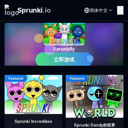
Sprunki
.
io
简体中文
Sprunkify
立即游戏
Sprunki Incredibox
Sprunki Dandy的世界