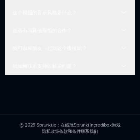
Sprunki X Orin Ayo 体验。
这个模组的音乐风格是什么？
反馈可以通过官方论坛或 sprunki.io 上提供的联系选
项发送，开发人员会经常查看玩家建议。
是否有与其他模组的合作？
该模组将传统的 Sprunki 元素与超自然声音结合，
创建出从神秘音景到引人入胜的节拍的多种风格。
我可以和朋友一起玩这个模组吗？
目前尚未宣布任何合作，但社区蓬勃发展，联系并在
Sprunki 宇宙内部创造独特的互动。
我如何联系支持以解决问题？
目前，该游戏为单人游戏，专注于个人创意，但正在
考虑在未来更新中增加多人功能。
对于任何问题或帮助，玩家可以通过 sprunki.io 上的
支持选项进行联系，以便及时帮助他们的游戏体验。
@
2026
Sprunki.io：在线玩Sprunki Incredibox游戏
隐私政策
条款和条件
联系我们