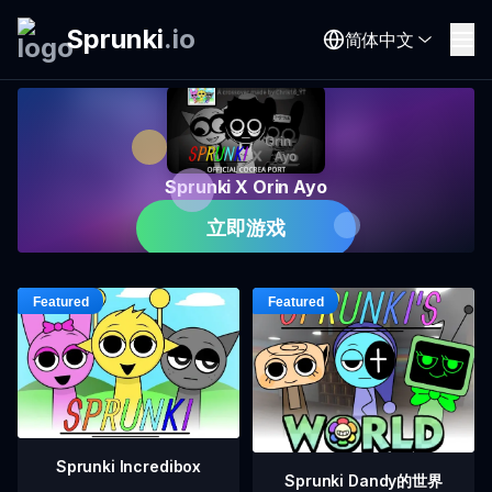
Sprunki
.
io
简体中文
Sprunki X Orin Ayo
立即游戏
Sprunki Incredibox
Sprunki Dandy的世界