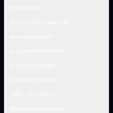
Ayo 模组、其特点和更新的更多信息。
我需要下载游戏吗？
游戏定期更新，以增强用户体验，通常会添加新功能
并修复可能出现的任何错误。
我可以在什么设备上游玩这个模组？
你可以直接在网页上玩，无需下载。通过 sprunki.io
访问它，深入体验 Sprunki 世界。
Sprunki 玩家有社区吗？
该模组是基于网页的，因此你可以在任何具有互联网
访问的设备上播放，包括台式机、笔记本、平板电脑
我可以创作并分享我的音轨吗？
和智能手机。
是的！在线有一个活跃的 Sprunki 玩家社区，你可
以分享经验、合作和展示你独特的音轨。
是否有适合初学者的指南？
鼓励玩家创作并与他人分享他们的自定义音轨，从而
培育一个充满活力的在线创意社区。
这个模组探讨了哪些主题？
是的，有许多在线教程和指南提供有关掌握 Sprunki
X Orin Ayo 游戏玩法的提示，适合新玩家。
我需要一个账户才能玩？
这个模组探讨了黑暗主题，融合了神秘和神秘的元
素，同时保留了声音创作的乐趣和创造性。
我该如何提供有关游戏的反馈？
不需要，玩这个游戏不需要账户，可以立即访问