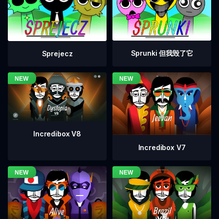
Sprunki 但我毁了它
Sprejecz
Incredibox V8
Incredibox V7