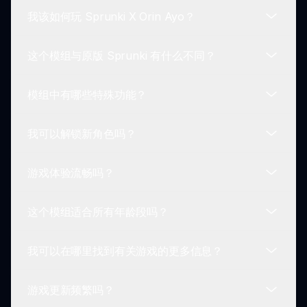
我该如何玩 Sprunki X Orin Ayo？
这个模组与原版 Sprunki 有什么不同？
要玩这个模组，启动模组并选择你的角色。然后，使
用拖放功能创建自己的迷人音轨，搭配独特的音频元
模组中有哪些特殊功能？
素。
在保留核心音乐创作乐趣的同时，这个模组结合了
Orin Ayo 的超自然声音和视觉，提供了全新的游戏
我可以解锁新角色吗？
体验。
是的！模组包括特殊效果、隐藏动画和独特的角色声
音组合，提升游戏玩法超越传统的 Sprunki 体验。
游戏体验流畅吗？
玩家通过游戏解锁角色，使他们能够访问多种声音元
素，增强他们的音乐创作体验。
这个模组适合所有年龄段吗？
绝对可以！Sprunki X Orin Ayo 的 Cocrea Port 版
本确保流畅和优化的游戏体验，具有响应灵敏的控制
我可以在哪里找到有关游戏的更多信息？
和声音混合。
Sprunki X Orin Ayo 旨在适合年轻观众，但其黑暗
元素也可能吸引年长玩家，因此适合各个年龄组的玩
游戏更新频繁吗？
家。
你可以访问 sprunki.io，了解有关 Sprunki X Orin