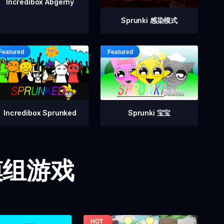
Incredibox Abgerny
Sprunki 感染模式
Incredibox Sprunked
Sprunki 宝宝
i 模组游戏