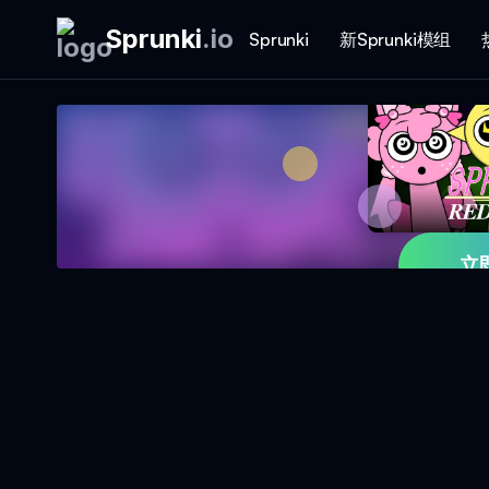
Sprunki
.
io
Sprunki
新Sprunki模组
立