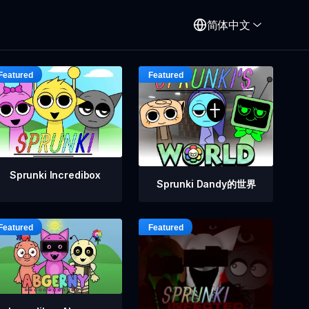
简体中文
Sprunki Incredibox
Sprunki Dandy的世界