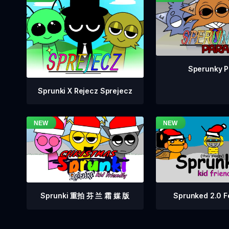
Sperunky P
Sprunki X Rejecz Sprejecz
Sprunki 重拍 芬 兰 霜 媒 版
Sprunked 2.0