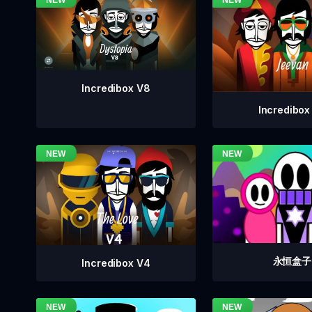
Incredibox V8
Incredibox
永恒盒子
Incredibox V4