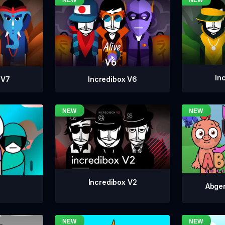
In
Incredibox V6
 V7
Incredibox V2
Abger