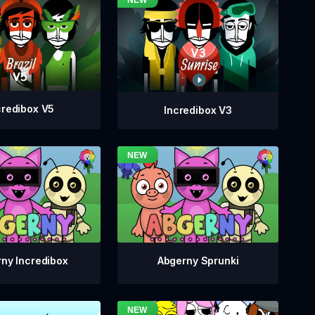
credibox V5
Incredibox V3
ny Incredibox
Abgerny Sprunki